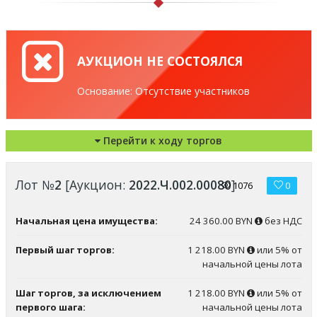
АУКЦИОН НЕ СОСТОЯЛСЯ
Основание: Отсутствие участников
Перейти к ходу торгов
Лот №
2
[Аукцион:
2022.Ч.002.00080
]
1076
0
Начальная цена имущества:
24 360.00 BYN
без НДС
Первый шаг торгов:
1 218.00 BYN
или 5% от
начальной цены лота
Шаг торгов, за исключением
1 218.00 BYN
или 5% от
первого шага:
начальной цены лота