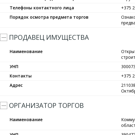
Телефоны контактного лица
+375 2
Порядок осмотра предмета торгов
Ознак
предв
ПРОДАВЕЦ ИМУЩЕСТВА
Наименование
Откры
строи
УНП
30007
Контакты
+375 2
Адрес
211038
Октяб
ОРГАНИЗАТОР ТОРГОВ
Наименование
Комму
област
УНП
39047