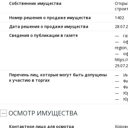
Собственник имущества
Откры
строи
Номер решения о продаже имущества
1402
Дата решения о продаже имущества
28.07.
Сведения о публикации в газете
га
оф
region
оф
https:
29.07.
Перечень лиц, которые могут быть допущены
Ин
к участию в торгах
Фи
Фи
Юр
Юр
ОСМОТР ИМУЩЕСТВА
Контактное лицо для осмотра
Хоруж