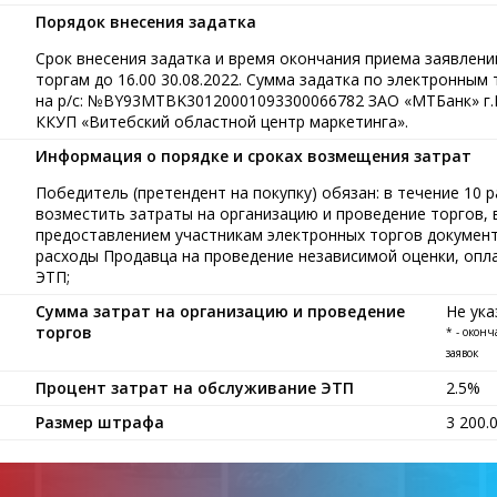
Порядок внесения задатка
Срок внесения задатка и время окончания приема заявлен
торгам до 16.00 30.08.2022. Сумма задатка по электронны
на р/с: №BY93MTBK30120001093300066782 ЗАО «МТБанк» г.
ККУП «Витебский областной центр маркетинга».
Информация о порядке и сроках возмещения затрат
Победитель (претендент на покупку) обязан: в течение 10 
возместить затраты на организацию и проведение торгов, 
предоставлением участникам электронных торгов документ
расходы Продавца на проведение независимой оценки, опла
ЭТП;
Сумма затрат на организацию и проведение
Не ука
торгов
* - окон
заявок
Процент затрат на обслуживание ЭТП
2.5%
Размер штрафа
3 200.