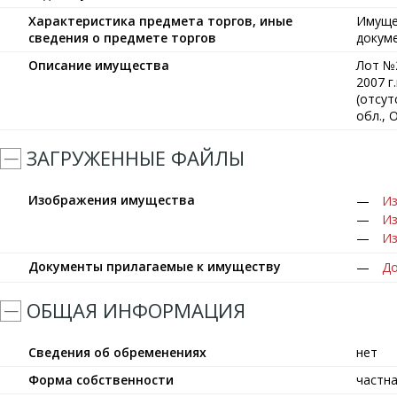
Характеристика предмета торгов, иные
Имуще
сведения о предмете торгов
докум
Описание имущества
Лот №
2007 г
(отсут
обл., 
ЗАГРУЖЕННЫЕ ФАЙЛЫ
Изображения имущества
Из
Из
Из
Документы прилагаемые к имуществу
До
ОБЩАЯ ИНФОРМАЦИЯ
Сведения об обременениях
нет
Форма собственности
частн