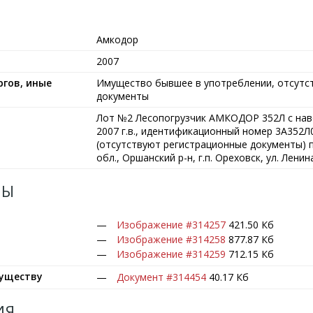
Амкодор
2007
гов, иные
Имущество бывшее в употреблении, отсутс
документы
Лот №2 Лесопогрузчик АМКОДОР 352Л с на
2007 г.в., идентификационный номер 3А352
(отсутствуют регистрационные документы) п
обл., Оршанский р-н, г.п. Ореховск, ул. Ленина
ЛЫ
Изображение #314257
421.50 Кб
Изображение #314258
877.87 Кб
Изображение #314259
712.15 Кб
муществу
Документ #314454
40.17 Кб
ИЯ