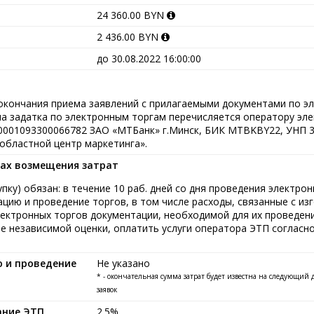
24 360.00 BYN
2 436.00 BYN
до 30.08.2022 16:00:00
 окончания приема заявлений с прилагаемыми документами по э
мма задатка по электронным торгам перечисляется оператору эл
0001093300066782 ЗАО «МТБанк» г.Минск, БИК MTBKBY22, УНП 3
областной центр маркетинга».
ках возмещения затрат
пку) обязан: в течение 10 раб. дней со дня проведения электро
цию и проведение торгов, в том числе расходы, связанные с из
ектронных торгов документации, необходимой для их проведен
е независимой оценки, оплатить услуги оператора ЭТП согласно
ю и проведение
Не указано
* - окончательная сумма затрат будет известна на следующий
заявок
ание ЭТП
2.5%