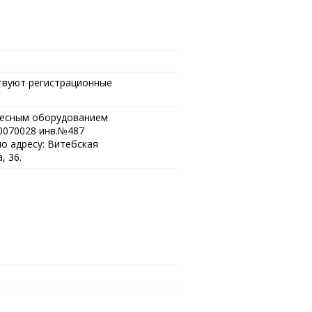
твуют регистрационные
весным оборудованием
Л0070028 инв.№487
о адресу: Витебская
, 36.