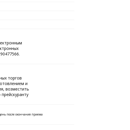
лектронным
ектронных
90477566.
нных торгов
готовлением и
ия, возместить
 прейскуранту
 день после окончания приема