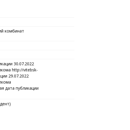
ий комбинат
икации 30.07.2022
ма http://vitebsk-
ации 29.07.2022
лкома
емая дата публикации
дент)