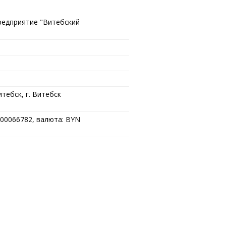
редприятие "Витебский
тебск, г. Витебск
00066782, валюта: BYN