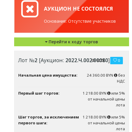
АУКЦИОН НЕ СОСТОЯЛСЯ
Основание: Отсутствие участников
Перейти к ходу торгов
Лот №
2
[Аукцион:
2022.Ч.002.00080
]
1073
0
Начальная цена имущества:
24 360.00 BYN
без
НДС
Первый шаг торгов:
1 218.00 BYN
или 5%
от начальной цены
лота
Шаг торгов, за исключением
1 218.00 BYN
или 5%
первого шага:
от начальной цены
лота