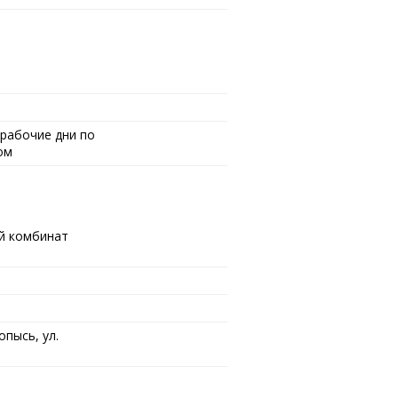
рабочие дни по
ом
й комбинат
опысь, ул.