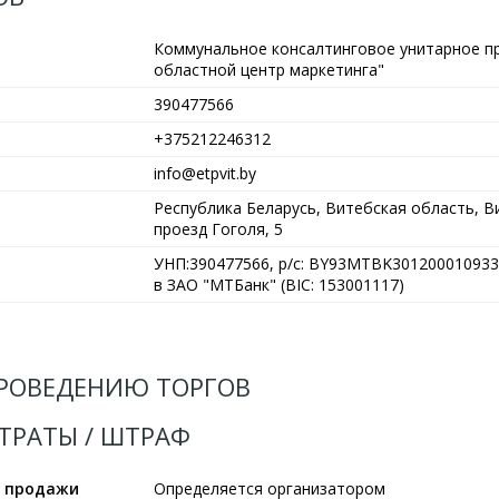
Коммунальное консалтинговое унитарное п
областной центр маркетинга"
390477566
+375212246312
info@etpvit.by
Республика Беларусь, Витебская область, Ви
проезд Гоголя, 5
УНП:390477566, р/с: BY93MTBK301200010933
в ЗАО "МТБанк" (BIC: 153001117)
РОВЕДЕНИЮ ТОРГОВ
АТРАТЫ / ШТРАФ
ы продажи
Определяется организатором