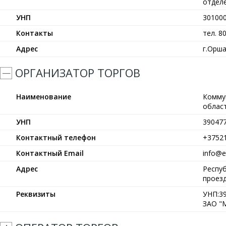
отделе
УНП
30100
Контакты
тел. 8
Адрес
г.Орша
ОРГАНИЗАТОР ТОРГОВ
Наименование
Комму
област
УНП
39047
Контактный телефон
+3752
Контактный Email
info@et
Адрес
Респуб
проезд
Реквизиты
УНП:39
ЗАО "М