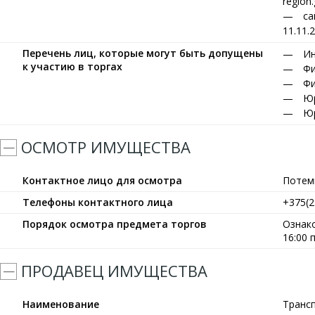
region
са
11.11.
Перечень лиц, которые могут быть допущены
Ин
к участию в торгах
Фи
Фи
Юр
Юр
ОСМОТР ИМУЩЕСТВА
Контактное лицо для осмотра
Потем
Телефоны контактного лица
+375(2
Порядок осмотра предмета торгов
Ознако
16:00
ПРОДАВЕЦ ИМУЩЕСТВА
Наименование
Транс