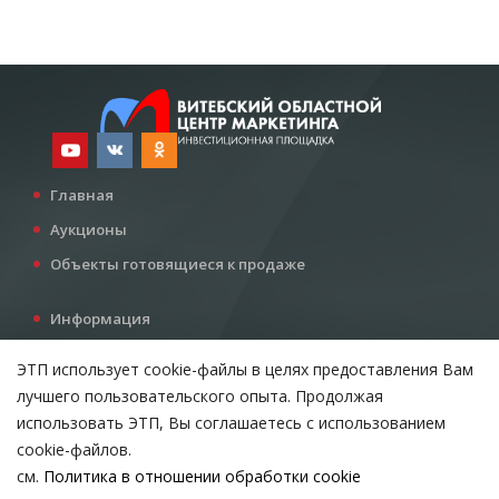
Главная
Аукционы
Объекты готовящиеся к продаже
Информация
Услуги
ЭТП использует cookie-файлы в целях предоставления Вам
Все для инвестора
лучшего пользовательского опыта. Продолжая
Контакты
использовать ЭТП, Вы соглашаетесь с использованием
cookie-файлов.
см.
Политика в отношении обработки cookie
Возникли вопросы?
ВЫБЕРИТЕ НАСТРОЙКИ COOKIE