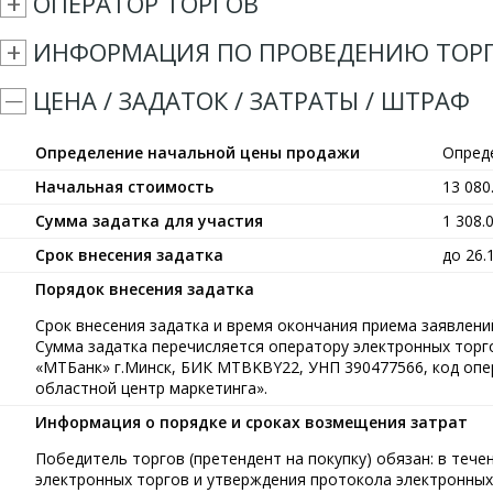
ОПЕРАТОР ТОРГОВ
ИНФОРМАЦИЯ ПО ПРОВЕДЕНИЮ ТОР
ЦЕНА / ЗАДАТОК / ЗАТРАТЫ / ШТРАФ
Определение начальной цены продажи
Опред
Начальная стоимость
13 08
Сумма задатка для участия
1 308.
Срок внесения задатка
до 26.
Порядок внесения задатка
Срок внесения задатка и время окончания приема заявлений
Сумма задатка перечисляется оператору электронных тор
«МТБанк» г.Минск, БИК MTBKBY22, УНП 390477566, код опе
областной центр маркетинга».
Информация о порядке и сроках возмещения затрат
Победитель торгов (претендент на покупку) обязан: в течен
электронных торгов и утверждения протокола электронных