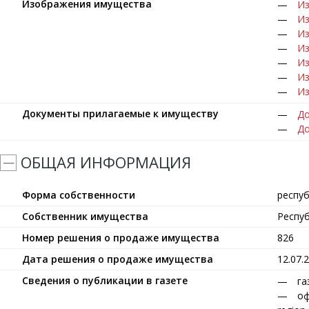
Изображения имущества
Из
Из
Из
Из
Из
Из
Из
Документы прилагаемые к имуществу
До
До
ОБЩАЯ ИНФОРМАЦИЯ
Форма собственности
респу
Собственник имущества
Респу
Номер решения о продаже имущества
826
Дата решения о продаже имущества
12.07.
Сведения о публикации в газете
га
оф