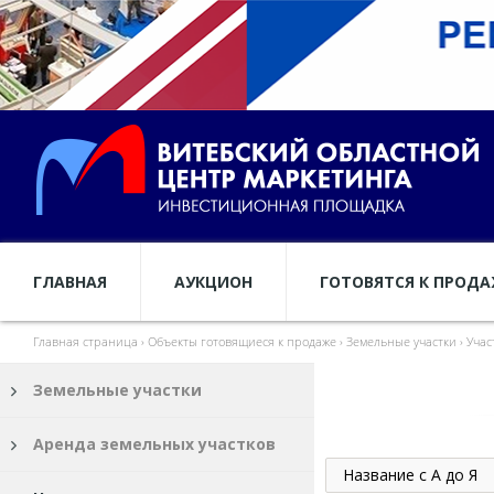
ГЛАВНАЯ
АУКЦИОН
ГОТОВЯТСЯ К ПРОД
Главная страница
›
Объекты готовящиеся к продаже
›
Земельные участки
›
Учас
Земельные участки
Аренда земельных участков
Название с А до Я