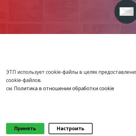
ЭТП использует cookie-файлы в целях предоставлен
Главная
cookie-файлов.
Аукционы
см.
Политика в отношении обработки cookie
ВЫБЕРИТЕ НАСТРОЙКИ COOKIE
Объекты го
Необходимые
Функциональные/Статистические
© 2026 Коммунальное консалтинговое унитарное предприяти
Принять
Настроить