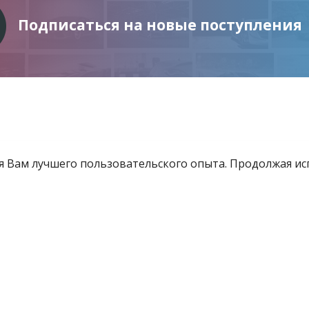
Подписаться на новые поступления
ия Вам лучшего пользовательского опыта. Продолжая и
Информация
Услуги
Все для инвестора
товящиеся к продаже
Контакты
е «Витебский областной центр маркетинга» - Все права защищены 