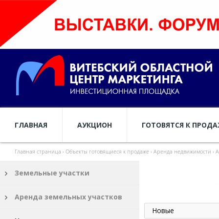
ГЛАВНАЯ
АУКЦИОН
ГОТОВЯТСЯ К ПРОД
Главная страница
›
Объекты готовящиеся к продаже
›
Аренда недвижимости
›
А
Земельные участки
Аренда земельных участков
Новые