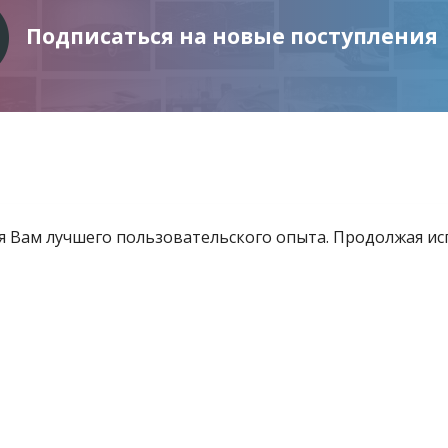
Подписаться на новые поступления
ия Вам лучшего пользовательского опыта. Продолжая и
Информация
Услуги
Все для инвестора
товящиеся к продаже
Контакты
е «Витебский областной центр маркетинга» - Все права защищены 