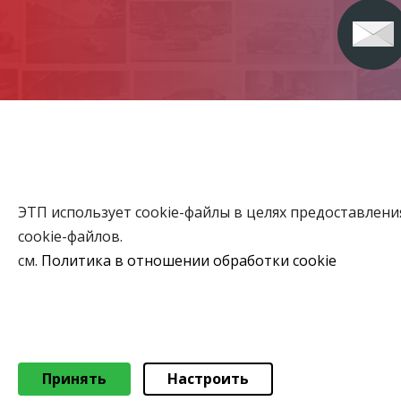
ЭТП использует cookie-файлы в целях предоставлен
Главная
cookie-файлов.
Аукционы
см.
Политика в отношении обработки cookie
ВЫБЕРИТЕ НАСТРОЙКИ COOKIE
Объекты го
Необходимые
Функциональные/Статистические
© 2026 Коммунальное консалтинговое унитарное предприяти
Принять
Настроить