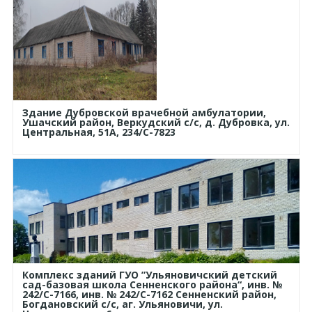
Здание Дубровской врачебной амбулатории,
Ушачский район, Веркудский с/с, д. Дубровка, ул.
Центральная, 51А, 234/С-7823
Комплекс зданий ГУО ”Ульяновичский детский
сад-базовая школа Сенненского района“, инв. №
242/С-7166, инв. № 242/С-7162 Сенненский район,
Богдановский с/с, аг. Ульяновичи, ул.