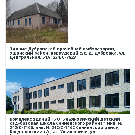
Здание Дубровской врачебной амбулатории,
Ушачский район, Веркудский с/с, д. Дубровка, ул.
Центральная, 51А, 234/С-7823
Комплекс зданий ГУО ”Ульяновичский детский
сад-базовая школа Сенненского района“, инв. №
242/С-7166, инв. № 242/С-7162 Сенненский район,
Богдановский с/с, аг. Ульяновичи, ул.