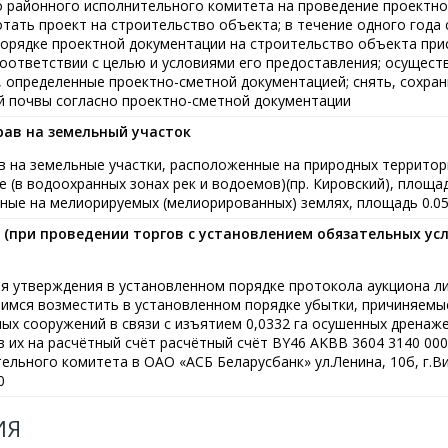
 районного исполнительного комитета на проведение проектно
тать проект на строительство объекта; в течение одного года 
орядке проектной документации на строительство объекта при
соответствии с целью и условиями его предоставления; осущест
, определенные проектно-сметной документацией; снять, сохран
й почвы согласно проектно-сметной документации
рав на земельный участок
в на земельные участки, расположенные на природных территор
(в водоохранных зонах рек и водоемов)(пр. Кировский), площадь
ные на мелиорируемых (мелиорированных) землях, площадь 0.05
 (при проведении торгов с установлением обязательных усл
дня утверждения в установленном порядке протокола аукциона л
шимся возместить в установленном порядке убытки, причиняем
х сооружений в связи с изъятием 0,0332 га осушенных дренаже
в их на расчётный счёт расчётный счёт BY46 AKBB 3604 3140 000
ельного комитета в ОАО «АСБ Беларусбанк» ул.Ленина, 10б, г.В
0
ИЯ