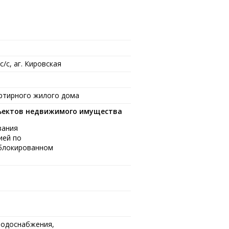
с/с, аг. Кировская
ртирного жилого дома
бъектов недвижимого имущества
вания
ией по
 блокированном
водоснабжения,