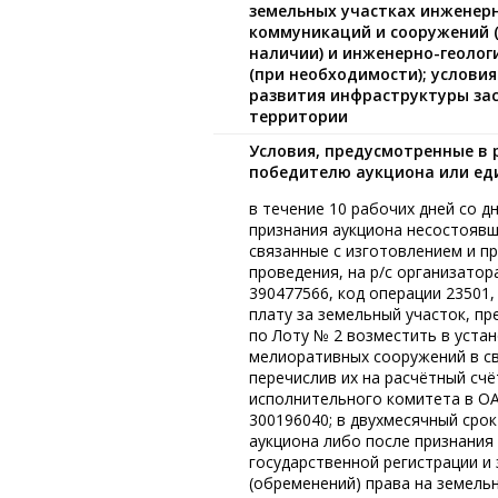
земельных участках инженер
коммуникаций и сооружений (
наличии) и инженерно-геолог
(при необходимости); услови
развития инфраструктуры за
территории
Условия, предусмотренные в 
победителю аукциона или ед
в течение 10 рабочих дней со 
признания аукциона несостоявши
связанные с изготовлением и п
проведения, на р/с организат
390477566, код операции 23501
плату за земельный участок, п
по Лоту № 2 возместить в уст
мелиоративных сооружений в свя
перечислив их на расчётный сч
исполнительного комитета в ОА
300196040; в двухмесячный сро
аукциона либо после признания
государственной регистрации и 
(обременений) права на земельн