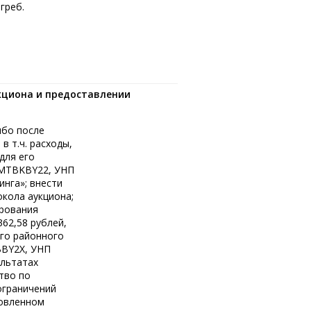
греб.
кциона и предоставлении
ибо после
в т.ч. расходы,
для его
 MTBKBY22, УНП
инга»; внести
окола аукциона;
ирования
62,58 рублей,
ого районного
BBY2Х, УНП
ультатах
тво по
ограничений
новленном