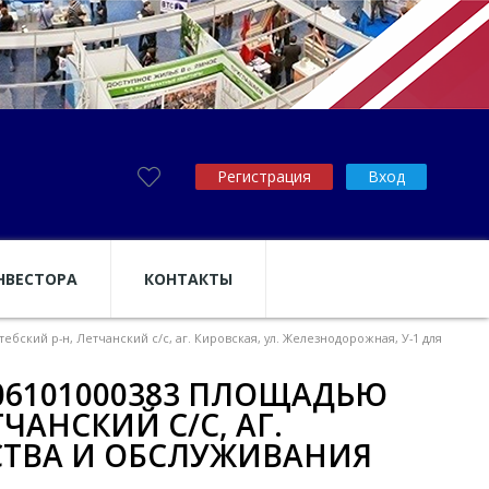
Регистрация
Вход
НВЕСТОРА
КОНТАКТЫ
бский р-н, Летчанский с/с, аг. Кировская, ул. Железнодорожная, У-1 для
06101000383 ПЛОЩАДЬЮ
ТЧАНСКИЙ С/С, АГ.
ЬСТВА И ОБСЛУЖИВАНИЯ