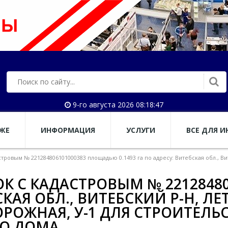
9-го августа 2026 08:18:48
АЖЕ
ИНФОРМАЦИЯ
УСЛУГИ
ВСЕ ДЛЯ И
ровым № 221284806101000383 площадью 0.1493 га по адресу: Витебская обл., Вите
К С КАДАСТРОВЫМ № 2212848
СКАЯ ОБЛ., ВИТЕБСКИЙ Р-Н, ЛЕ
ОРОЖНАЯ, У-1 ДЛЯ СТРОИТЕЛ
О ДОМА