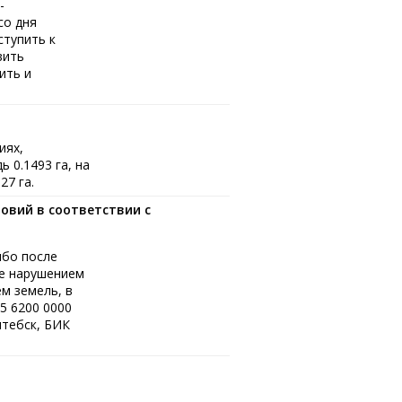
-
со дня
ступить к
вить
ить и
иях,
 0.1493 га, на
27 га.
овий в соответствии с
ибо после
ые нарушением
м земель, в
5 6200 0000
итебск, БИК