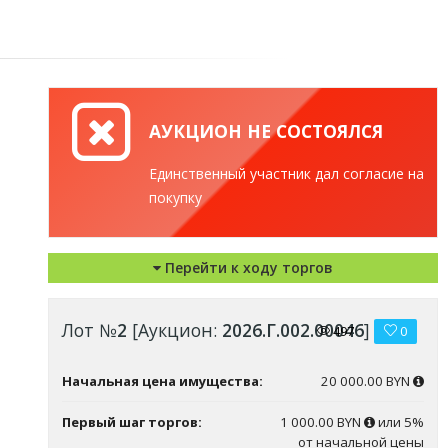
АУКЦИОН НЕ СОСТОЯЛСЯ
Единственный участник дал согласие на
покупку
Перейти к ходу торгов
Лот №
2
[Аукцион:
2026.Г.002.00046
]
497
0
Начальная цена имущества:
20 000.00 BYN
Первый шаг торгов:
1 000.00 BYN
или 5%
от начальной цены