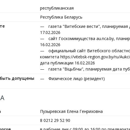
республиканская
Республика Беларусь
те
газета "Витебские вести", планируемая
17.02.2026
сайт Госкомимущества au.nca.by, плани
16.02.2026
официальный сайт Витебского областн
комитета https://vitebsk-region.gov.by/ru/Auk
дата публикации 16.02.2026
газета "Вiцьбiчы", планируемая дата пуб
т быть допущены
Физическое лицо (резидент)
А
а
Пузыревская Елена Генриховна
8 0212 29 52 90
оргов
в рабочие дни с 09:00 до 16:00 по предвари