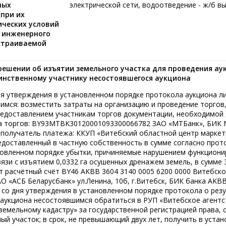
ных
электрической сети, водоотведение - ж/б вы
при их
ических условий
я инженерного
страиваемой
решении об изъятии земельного участка для проведения ау
инственному участнику несостоявшегося аукциона
дня утверждения в установленном порядке протокола аукциона л
мся: возместить затраты на организацию и проведение торгов, 
редоставлением участникам торгов документации, необходимой 
ора торгов: BY93MTBK30120001093300066782 ЗАО «МТБанк», БИК
, получатель платежа: ККУП «Витебский областной центр маркет
редоставленный в частную собственность в сумме согласно прот
ановленном порядке убытки, причиняемые нарушением функцион
зи с изъятием 0,0332 га осушенных дренажем земель, в сумме 3
ёт расчётный счёт BY46 AKBB 3604 3140 0005 6200 0000 Витебск
О «АСБ Беларусбанк» ул.Ленина, 10б, г.Витебск, БИК банка AKB
к со дня утверждения в установленном порядке протокола о рез
 аукциона несостоявшимся обратиться в РУП «Витебское агентс
земельному кадастру» за государственной регистрацией права, 
ый участок; в срок, не превышающий двух лет, получить в уста