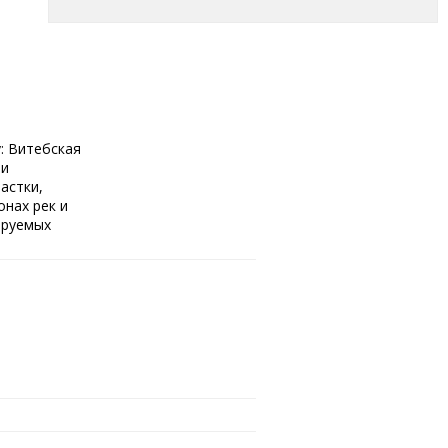
: Витебская
 и
астки,
нах рек и
ируемых