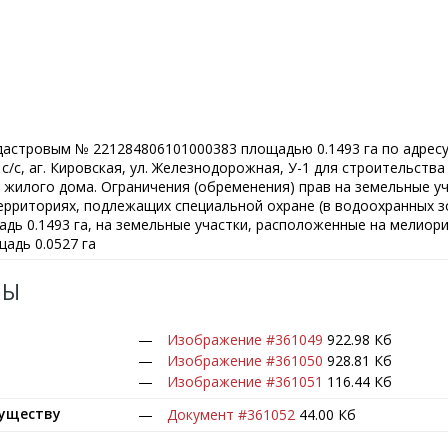
дастровым № 221284806101000383 площадью 0.1493 га по адресу
 с/с, аг. Кировская, ул. Железнодорожная, У-1 для строительства
жилого дома. Ограничения (обременения) прав на земельные уч
рриториях, подлежащих специальной охране (в водоохранных зо
адь 0.1493 га, на земельные участки, расположенные на мелиор
адь 0.0527 га
ЛЫ
Изображение #361049
922.98 Кб
Изображение #361050
928.81 Кб
Изображение #361051
116.44 Кб
муществу
Документ #361052
44.00 Кб