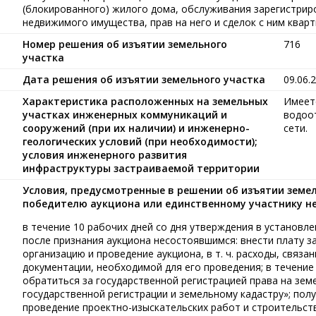
(блокированного) жилого дома, обслуживания зарегистриро
недвижимого имущества, прав на него и сделок с ним ква
Номер решения об изъятии земельного
716
участка
Дата решения об изъятии земельного участка
09.06.
Характеристика расположенных на земельных
Имеет
участках инженерных коммуникаций и
водоот
сооружений (при их наличии) и инженерно-
сети.
геологических условий (при необходимости);
условия инженерного развития
инфраструктуры застраиваемой территории
Условия, предусмотренные в решении об изъятии земе
победителю аукциона или единственному участнику н
в течение 10 рабочих дней со дня утверждения в установл
после признания аукциона несостоявшимся: внести плату з
организацию и проведение аукциона, в т. ч. расходы, связ
документации, необходимой для его проведения; в течение
обратиться за государственной регистрацией права на зем
государственной регистрации и земельному кадастру»; пол
проведение проектно-изыскательских работ и строительст