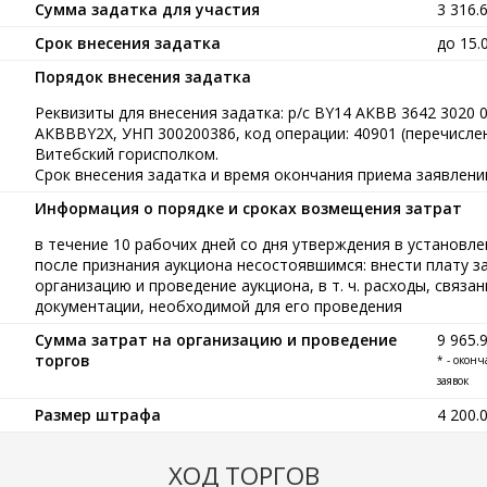
Сумма задатка для участия
3 316.
Срок внесения задатка
до 15.
Порядок внесения задатка
Реквизиты для внесения задатка: р/с BY14 АКВВ 3642 3020 
АКВВВY2X, УНП 300200386, код операции: 40901 (перечисле
Витебский горисполком.
Срок внесения задатка и время окончания приема заявлений
Информация о порядке и сроках возмещения затрат
в течение 10 рабочих дней со дня утверждения в установл
после признания аукциона несостоявшимся: внести плату з
организацию и проведение аукциона, в т. ч. расходы, связ
документации, необходимой для его проведения
Сумма затрат на организацию и проведение
9 965.
торгов
* - окон
заявок
Размер штрафа
4 200.
ХОД ТОРГОВ