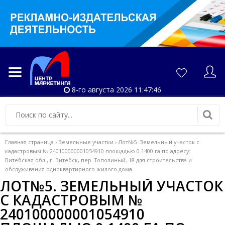
8-го августа 2026 11:47:46
Главная страница
›
Земельные участки
›
Лот№5. Земельный участок с
кадастровым № 240100000001054910 площадью 0.1400 га по адресу:
Витебская обл., г. Витебск, пер. Тополиный, 18 для строительства и
обслуживания одноквартирного жилого дома.
ЛОТ№5. ЗЕМЕЛЬНЫЙ УЧАСТОК
С КАДАСТРОВЫМ №
240100000001054910