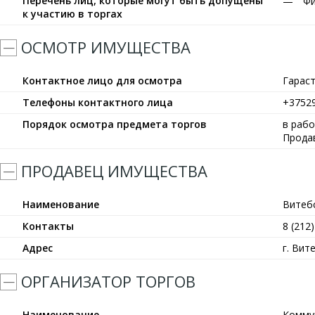
Перечень лиц, которые могут быть допущены
Фи
к участию в торгах
ОСМОТР ИМУЩЕСТВА
Контактное лицо для осмотра
Гарас
Телефоны контактного лица
+3752
Порядок осмотра предмета торгов
в рабо
Прода
ПРОДАВЕЦ ИМУЩЕСТВА
Наименование
Витеб
Контакты
8 (212)
Адрес
г. Вит
ОРГАНИЗАТОР ТОРГОВ
Наименование
Комму