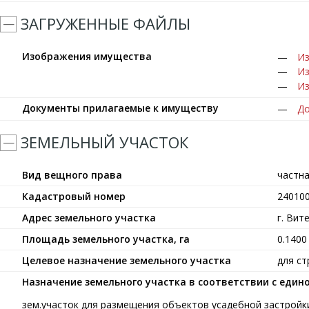
ЗАГРУЖЕННЫЕ ФАЙЛЫ
Изображения имущества
Из
Из
Из
Документы прилагаемые к имуществу
До
ЗЕМЕЛЬНЫЙ УЧАСТОК
Вид вещного права
частн
Кадастровый номер
24010
Адрес земельного участка
г. Вит
Площадь земельного участка, га
0.1400
Целевое назначение земельного участка
для с
Назначение земельного участка в соответствии с еди
зем.участок для размещения объектов усадебной застройк