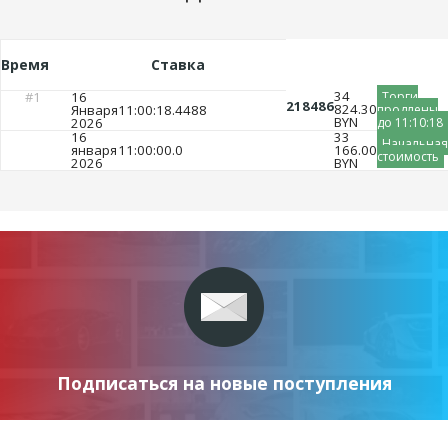
Время
Ставка
34
#1
16
Торги
218486
824.30
Января
11:00:18.4488
продлены
BYN
2026
до 11:10:18
16
33
Начальная
января
11:00:00.0
166.00
стоимость
2026
BYN
Подписаться на новые поступления