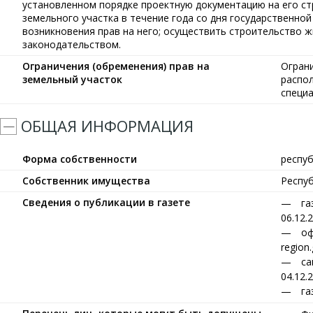
установленном порядке проектную документацию на его ст
земельного участка в течение года со дня государственной
возникновения прав на него; осуществить строительство 
законодательством.
Ограничения (обременения) прав на
Ограни
земельный участок
распо
специа
ОБЩАЯ ИНФОРМАЦИЯ
Форма собственности
респу
Собственник имущества
Респу
Сведения о публикации в газете
га
06.12.
оф
region
са
04.12.
га