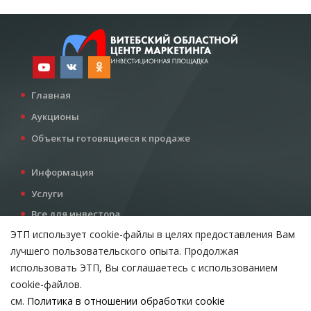
Главная
Аукционы
Объекты готовящиеся к продаже
Информация
Услуги
Все для инвестора
ЭТП использует cookie-файлы в целях предоставления Вам
Контакты
лучшего пользовательского опыта. Продолжая
использовать ЭТП, Вы соглашаетесь с использованием
Возникли вопросы?
cookie-файлов.
Тел:
+375 212 24-63-12
см.
Политика в отношении обработки cookie
МТС:
+375 29 510-07-63