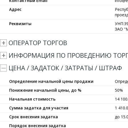
Контактный Email
info@et
Адрес
Респуб
проезд
Реквизиты
УНП:39
ЗАО "М
ОПЕРАТОР ТОРГОВ
ИНФОРМАЦИЯ ПО ПРОВЕДЕНИЮ ТОР
ЦЕНА / ЗАДАТОК / ЗАТРАТЫ / ШТРАФ
Определение начальной цены продажи
Опред
Понижение начальной цены, до %
50%
Начальная стоимость
14 10
Сумма задатка для участия
1 410.
Срок внесения задатка
до 15.
Порядок внесения задатка