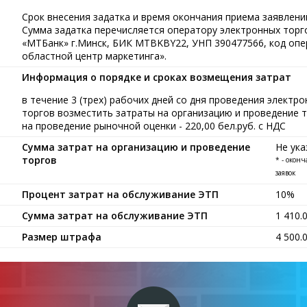
Срок внесения задатка и время окончания приема заявлений
Сумма задатка перечисляется оператору электронных тор
«МТБанк» г.Минск, БИК MTBKBY22, УНП 390477566, код опе
областной центр маркетинга».
Информация о порядке и сроках возмещения затрат
в течение 3 (трех) рабочих дней со дня проведения элект
торгов возместить затраты на организацию и проведение то
на проведение рыночной оценки - 220,00 бел.руб. с НДС
Сумма затрат на организацию и проведение
Не ука
торгов
* - окон
заявок
Процент затрат на обслуживание ЭТП
10%
Сумма затрат на обслуживание ЭТП
1 410.
Размер штрафа
4 500.