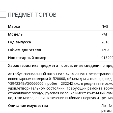
ПРЕДМЕТ ТОРГОВ
Марка
ПАЗ
Модель
РАП
Год выпуска
2016
Объем двигателя
4.5 л
Инвентарный номер
01520
Характеристика предмета торгов, иные сведения о пр
Автобус специальный вагон PAZ 4234 70 РАП, регистрационн
инвентарным номером 01520008, объем двигателя 4,4, вид т
Y394234BVG0066006, пробег - 232242 км., в результате осм
удовлетворительном состоянии, требующий ремонта тормо
стравливают воздух, рулевая колонка имеет критичный су
подтеки масла, а при включении выбивает первую и третью
Описание имущества
Лот № 
регист