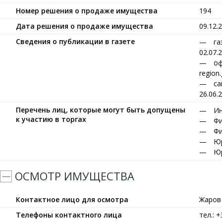
Номер решения о продаже имущества
194
Дата решения о продаже имущества
09.12.
Сведения о публикации в газете
га
02.07.
оф
region
са
26.06.
Перечень лиц, которые могут быть допущены
Ин
к участию в торгах
Фи
Фи
Юр
Юр
ОСМОТР ИМУЩЕСТВА
Контактное лицо для осмотра
Жаров
Телефоны контактного лица
тел.: 