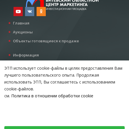
Главная
Аукционы
Объекты готовящиеся к продаже
Информация
Услуги
ЭТП использует cookie-файлы в целях предоставления Вам
Все для инвестора
лучшего пользовательского опыта. Продолжая
Контакты
использовать ЭТП, Вы соглашаетесь с использованием
cookie-файлов.
см.
Политика в отношении обработки cookie
Возникли вопросы?
ВЫБЕРИТЕ НАСТРОЙКИ COOKIE
Тел:
+375 212 24-63-12
Необходимые
МТС:
+375 29 510-07-63
Email:
info@etpvit.by
Функциональные/Статистические