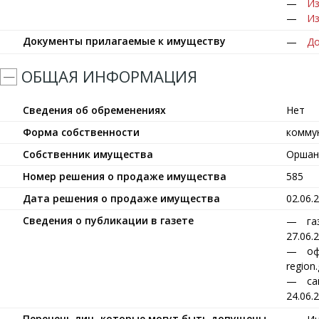
Из
Из
Документы прилагаемые к имуществу
До
ОБЩАЯ ИНФОРМАЦИЯ
Сведения об обременениях
Нет
Форма собственности
комму
Собственник имущества
Оршан
Номер решения о продаже имущества
585
Дата решения о продаже имущества
02.06.
Сведения о публикации в газете
га
27.06.
оф
region
са
24.06.
Перечень лиц, которые могут быть допущены