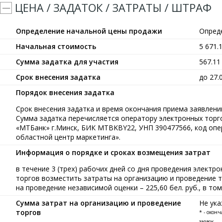
ЦЕНА / ЗАДАТОК / ЗАТРАТЫ / ШТРАФ
Определение начальной цены продажи
Опред
Начальная стоимость
5 671.
Сумма задатка для участия
567.1
Срок внесения задатка
до 27.
Порядок внесения задатка
Срок внесения задатка и время окончания приема заявлений
Сумма задатка перечисляется оператору электронных тор
«МТБанк» г.Минск, БИК MTBKBY22, УНП 390477566, код опе
областной центр маркетинга».
Информация о порядке и сроках возмещения затрат
в течение 3 (трех) рабочих дней со дня проведения элект
торгов возместить затраты на организацию и проведение то
на проведение независимой оценки – 225,60 бел. руб., в том
Сумма затрат на организацию и проведение
Не ука
торгов
* - окон
заявок