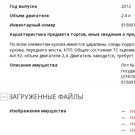
Год выпуска
2012
Объем двигателя
2.4 л
Инвентарный номер
01500
Характеристика предмета торгов, иные сведения о пр
По всем элементам кузова имеются царапины, следы корро
кузова, переднего моста, КПП. Общее состояние ТС оценив
АИ-92, объем двигателя 2,4. Двигатель заводится, требует
Описание имущества
Лот № 
госуда
(37410
01500
ЗАГРУЖЕННЫЕ ФАЙЛЫ
Изображения имущества
Из
Из
Из
Из