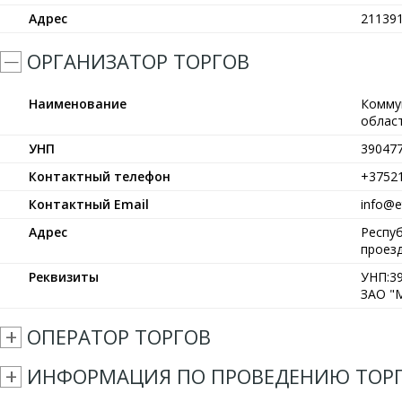
Адрес
211391
ОРГАНИЗАТОР ТОРГОВ
Наименование
Комму
област
УНП
39047
Контактный телефон
+3752
Контактный Email
info@et
Адрес
Респуб
проезд
Реквизиты
УНП:39
ЗАО "М
ОПЕРАТОР ТОРГОВ
ИНФОРМАЦИЯ ПО ПРОВЕДЕНИЮ ТОР