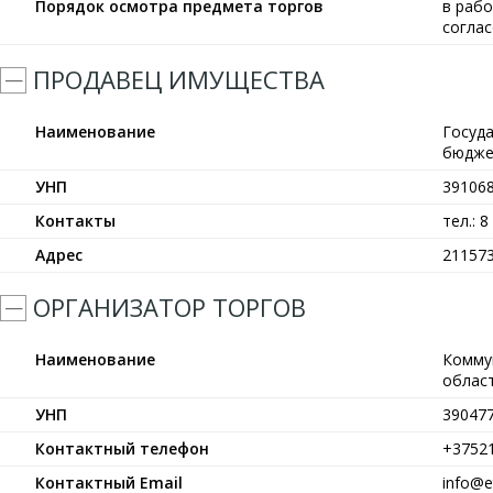
Порядок осмотра предмета торгов
в рабо
согла
ПРОДАВЕЦ ИМУЩЕСТВА
Наименование
Госуд
бюдже
УНП
39106
Контакты
тел.: 8
Адрес
211573
ОРГАНИЗАТОР ТОРГОВ
Наименование
Комму
област
УНП
39047
Контактный телефон
+3752
Контактный Email
info@et