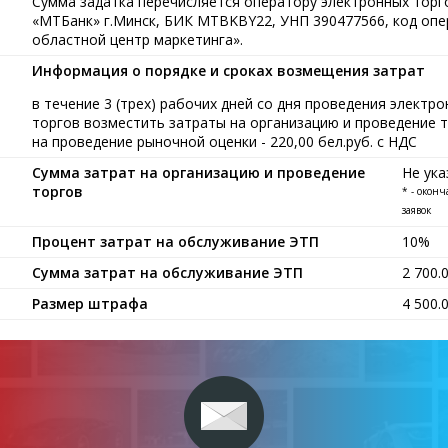
Сумма задатка перечисляется оператору электронных тор
«МТБанк» г.Минск, БИК MTBKBY22, УНП 390477566, код опе
областной центр маркетинга».
Информация о порядке и сроках возмещения затрат
в течение 3 (трех) рабочих дней со дня проведения элект
торгов возместить затраты на организацию и проведение то
на проведение рыночной оценки - 220,00 бел.руб. с НДС
Сумма затрат на организацию и проведение
Не ука
торгов
* - окон
заявок
Процент затрат на обслуживание ЭТП
10%
Сумма затрат на обслуживание ЭТП
2 700.
Размер штрафа
4 500.