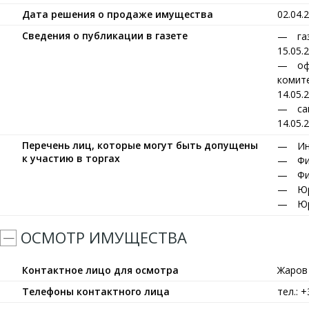
Дата решения о продаже имущества
02.04.
Сведения о публикации в газете
га
15.05.
оф
комите
14.05.
са
14.05.
Перечень лиц, которые могут быть допущены
Ин
к участию в торгах
Фи
Фи
Юр
Юр
ОСМОТР ИМУЩЕСТВА
Контактное лицо для осмотра
Жаров
Телефоны контактного лица
тел.: 