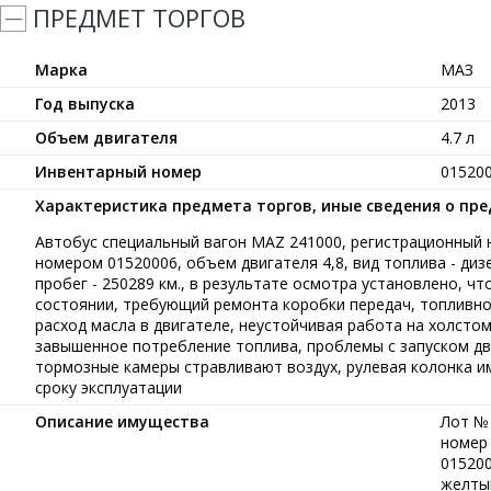
ПРЕДМЕТ ТОРГОВ
Марка
МАЗ
Год выпуска
2013
Объем двигателя
4.7 л
Инвентарный номер
01520
Характеристика предмета торгов, иные сведения о пр
Автобус специальный вагон MAZ 241000, регистрационный н
номером 01520006, объем двигателя 4,8, вид топлива - диз
пробег - 250289 км., в результате осмотра установлено, ч
состоянии, требующий ремонта коробки передач, топливн
расход масла в двигателе, неустойчивая работа на холстом
завышенное потребление топлива, проблемы с запуском дв
тормозные камеры стравливают воздух, рулевая колонка 
сроку эксплуатации
Описание имущества
Лот № 
номер 
015200
желтый