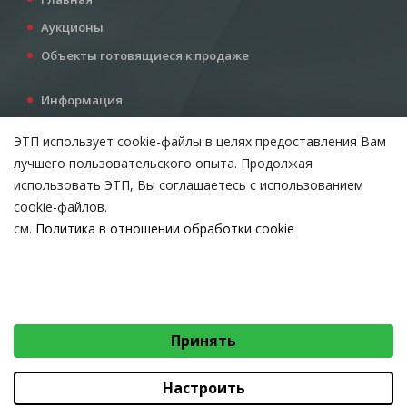
Аукционы
Объекты готовящиеся к продаже
Информация
Услуги
ЭТП использует cookie-файлы в целях предоставления Вам
Все для инвестора
лучшего пользовательского опыта. Продолжая
Контакты
использовать ЭТП, Вы соглашаетесь с использованием
cookie-файлов.
см.
Политика в отношении обработки cookie
Возникли вопросы?
ВЫБЕРИТЕ НАСТРОЙКИ COOKIE
Тел:
+375 212 24-63-12
Необходимые
МТС:
+375 29 510-07-63
Email:
info@etpvit.by
Функциональные/Статистические
Принять
© 2026 Коммунальное консалтинговое унитарное предприятие
«Витебский областной центр маркетинга» - Все права защищены
авторским правом
Настроить
Коммунальное консалтинговое унитарное предприятие «Витебский областной