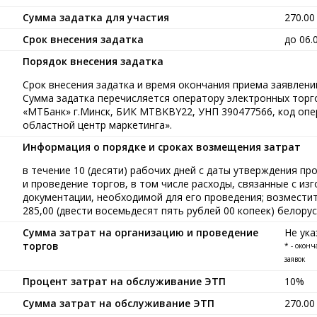
Сумма задатка для участия
270.0
Срок внесения задатка
до 06.
Порядок внесения задатка
Срок внесения задатка и время окончания приема заявлений
Сумма задатка перечисляется оператору электронных тор
«МТБанк» г.Минск, БИК MTBKBY22, УНП 390477566, код опе
областной центр маркетинга».
Информация о порядке и сроках возмещения затрат
в течение 10 (десяти) рабочих дней с даты утверждения п
и проведение торгов, в том числе расходы, связанные с и
документации, необходимой для его проведения; возмести
285,00 (двести восемьдесят пять рублей 00 копеек) белору
Сумма затрат на организацию и проведение
Не ука
торгов
* - окон
заявок
Процент затрат на обслуживание ЭТП
10%
Сумма затрат на обслуживание ЭТП
270.0