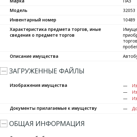
Марка
ПАЗ
Модель
32053
Инвентарный номер
10489
Характеристика предмета торгов, иные
Имущес
сведения о предмете торгов
приоб
торгов
пробег
Описание имущества
Автобу
ЗАГРУЖЕННЫЕ ФАЙЛЫ
Изображения имущества
Из
Из
Из
Документы прилагаемые к имуществу
До
ОБЩАЯ ИНФОРМАЦИЯ