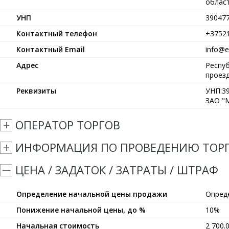
област
УНП
39047
Контактный телефон
+3752
Контактный Email
info@et
Адрес
Респуб
проезд
Реквизиты
УНП:39
ЗАО "М
ОПЕРАТОР ТОРГОВ
ИНФОРМАЦИЯ ПО ПРОВЕДЕНИЮ ТОР
ЦЕНА / ЗАДАТОК / ЗАТРАТЫ / ШТРАФ
Определение начальной цены продажи
Опред
Понижение начальной цены, до %
10%
Начальная стоимость
2 700.