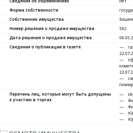
Сведения об обременениях
нет
Форма собственности
госуд
Собственник имущества
Бешен
Номер решения о продаже имущества
562
Дата решения о продаже имущества
06.05.
Сведения о публикации в газете
га
22.07.
оф
комите
22.07.
са
планир
Перечень лиц, которые могут быть допущены
Ин
к участию в торгах
Фи
Фи
Юр
Юр