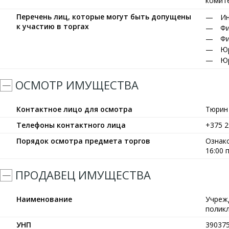
комите
Перечень лиц, которые могут быть допущены
Ин
к участию в торгах
Фи
Фи
Юр
Юр
ОСМОТР ИМУЩЕСТВА
Контактное лицо для осмотра
Тюрин
Телефоны контактного лица
+375 2
Порядок осмотра предмета торгов
Ознако
16:00
ПРОДАВЕЦ ИМУЩЕСТВА
Наименование
Учреж
полик
УНП
39037