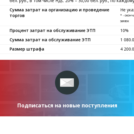
бел. руб., в том числе НДС 20% – 30,00 бел. руб., по каждом
Сумма затрат на организацию и проведение
Не ука
торгов
* - окон
заявок
Процент затрат на обслуживание ЭТП
10%
Сумма затрат на обслуживание ЭТП
1 080.
Размер штрафа
4 200.
Подписаться на новые поступления