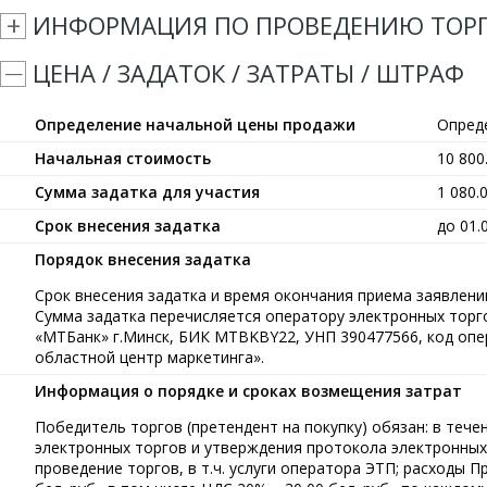
ИНФОРМАЦИЯ ПО ПРОВЕДЕНИЮ ТОР
ЦЕНА / ЗАДАТОК / ЗАТРАТЫ / ШТРАФ
Определение начальной цены продажи
Опред
Начальная стоимость
10 80
Сумма задатка для участия
1 080.
Срок внесения задатка
до 01.
Порядок внесения задатка
Срок внесения задатка и время окончания приема заявлений
Сумма задатка перечисляется оператору электронных тор
«МТБанк» г.Минск, БИК MTBKBY22, УНП 390477566, код опе
областной центр маркетинга».
Информация о порядке и сроках возмещения затрат
Победитель торгов (претендент на покупку) обязан: в течен
электронных торгов и утверждения протокола электронных
проведение торгов, в т.ч. услуги оператора ЭТП; расходы 