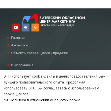
Главная
Аукционы
Объекты готовящиеся к продаже
Информация
Услуги
ЭТП использует cookie-файлы в целях предоставления Вам
Все для инвестора
лучшего пользовательского опыта. Продолжая
Контакты
использовать ЭТП, Вы соглашаетесь с использованием
cookie-файлов.
см.
Политика в отношении обработки cookie
Возникли вопросы?
ВЫБЕРИТЕ НАСТРОЙКИ COOKIE
Тел:
+375 212 24-63-12
Необходимые