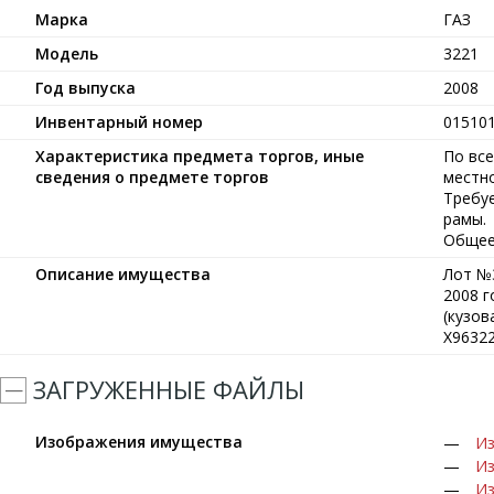
Марка
ГАЗ
Модель
3221
Год выпуска
2008
Инвентарный номер
01510
Характеристика предмета торгов, иные
По все
сведения о предмете торгов
местно
Требуе
рамы.
Общее
Описание имущества
Лот №3
2008 г
(кузов
Х96322
ЗАГРУЖЕННЫЕ ФАЙЛЫ
Изображения имущества
Из
Из
Из