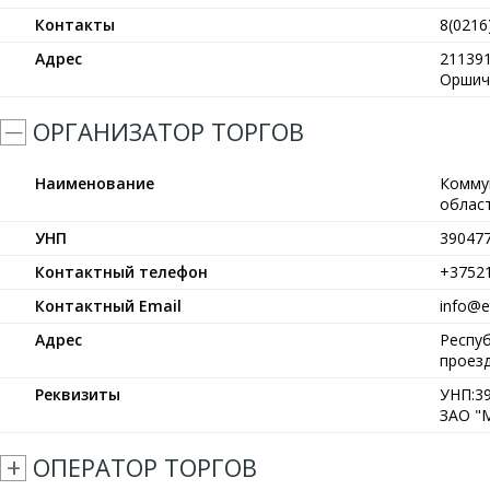
Контакты
8(0216
Адрес
211391
Оршич
ОРГАНИЗАТОР ТОРГОВ
Наименование
Комму
област
УНП
39047
Контактный телефон
+3752
Контактный Email
info@et
Адрес
Респуб
проезд
Реквизиты
УНП:39
ЗАО "М
ОПЕРАТОР ТОРГОВ