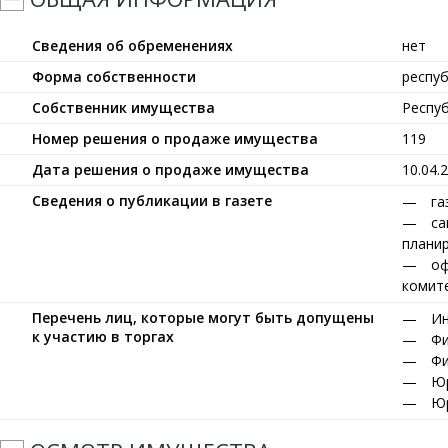
Сведения об обременениях
нет
Форма собственности
респу
Собственник имущества
Респу
Номер решения о продаже имущества
119
Дата решения о продаже имущества
10.04.
Сведения о публикации в газете
га
са
планир
оф
комите
Перечень лиц, которые могут быть допущены
Ин
к участию в торгах
Фи
Фи
Юр
Юр