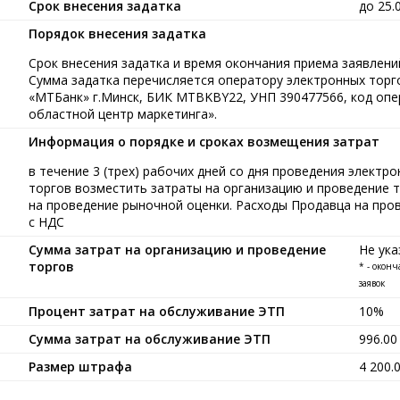
Срок внесения задатка
до 25.
Порядок внесения задатка
Срок внесения задатка и время окончания приема заявлений
Сумма задатка перечисляется оператору электронных тор
«МТБанк» г.Минск, БИК MTBKBY22, УНП 390477566, код опе
областной центр маркетинга».
Информация о порядке и сроках возмещения затрат
в течение 3 (трех) рабочих дней со дня проведения элект
торгов возместить затраты на организацию и проведение то
на проведение рыночной оценки. Расходы Продавца на пров
с НДС
Сумма затрат на организацию и проведение
Не ука
торгов
* - окон
заявок
Процент затрат на обслуживание ЭТП
10%
Сумма затрат на обслуживание ЭТП
996.0
Размер штрафа
4 200.