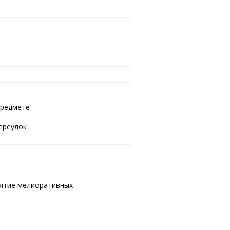
предмете
ереулок
ятие мелиоративных