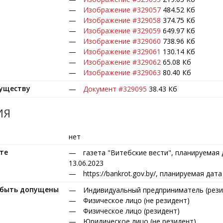
Изображение #329057
484.52 Кб
Изображение #329058
374.75 Кб
Изображение #329059
649.97 Кб
Изображение #329060
738.96 Кб
Изображение #329061
130.14 Кб
Изображение #329062
65.08 Кб
Изображение #329063
80.40 Кб
муществу
Документ #329095
38.43 Кб
ИЯ
нет
те
газета "Витебские вести", планируемая
13.06.2023
https://bankrot.gov.by/, планируемая дат
т быть допущены
Индивидуальный предприниматель (рези
Физическое лицо (не резидент)
Физическое лицо (резидент)
Юридическое лицо (не резидент)