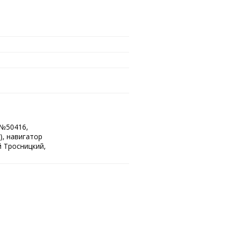
.№50416,
), навигатор
й Тросницкий,