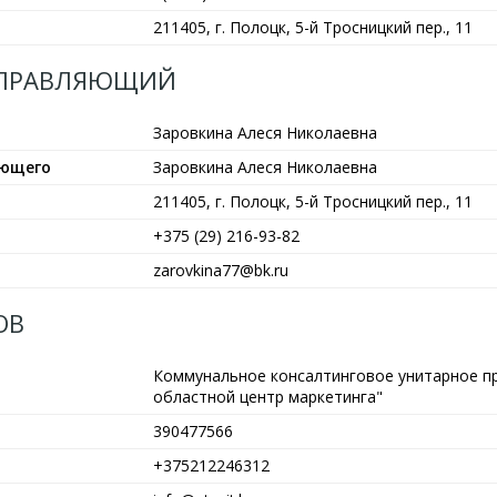
211405, г. Полоцк, 5-й Тросницкий пер., 11
УПРАВЛЯЮЩИЙ
Заровкина Алеся Николаевна
яющего
Заровкина Алеся Николаевна
211405, г. Полоцк, 5-й Тросницкий пер., 11
+375 (29) 216-93-82
zarovkina77@bk.ru
ОВ
Коммунальное консалтинговое унитарное п
областной центр маркетинга"
390477566
+375212246312