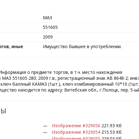
МАЗ
551605
2009
гов, иные
Имущество бывшее в употреблении.
нформация о предмете торгов, в т.ч. место нахождения
МАЗ 551605 280; 2009 г.в.; регистрационный знак АВ 8648-2; инв
), ключ баллный КАМАЗ (1шт.), ключ комбинированный 10*10 (1шт.
ущество находится по адресу: Витебская обл., г.Полоцк, пер. 5-ы
ЛЫ
Изображение #329056
221.93 Кб
Изображение #329054
215.53 Кб
Изображение #329055
219.03 Кб