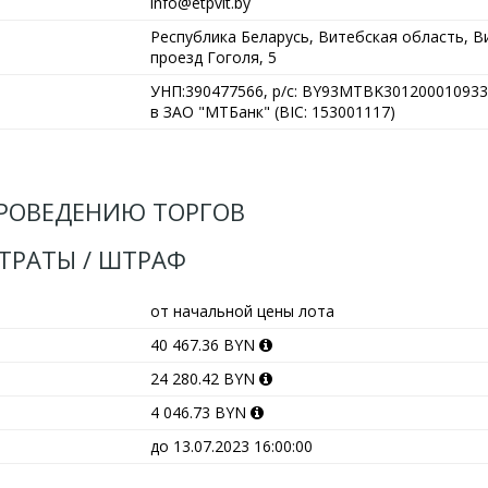
info@etpvit.by
Республика Беларусь, Витебская область, Ви
проезд Гоголя, 5
УНП:390477566, р/с: BY93MTBK301200010933
в ЗАО "МТБанк" (BIC: 153001117)
РОВЕДЕНИЮ ТОРГОВ
АТРАТЫ / ШТРАФ
от начальной цены лота
40 467.36 BYN
24 280.42 BYN
4 046.73 BYN
до 13.07.2023 16:00:00