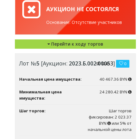
АУКЦИОН НЕ СОСТОЯЛСЯ
Основание: Отсутствие участников
Перейти к ходу торгов
Лот №
5
[Аукцион:
2023.Б.002.00053
]
1241
0
Начальная цена имущества:
40 467.36 BYN
Минимальная цена
24 280.42 BYN
имущества:
Шаг торгов:
Шаг торгов
фиксирован: 2 023.37
BYN
или 5% от
начальной цены лота