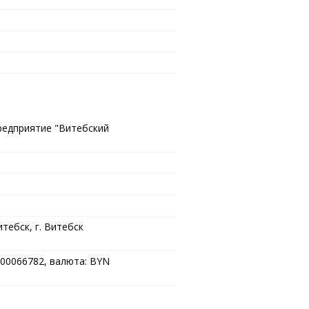
редприятие "Витебский
тебск, г. Витебск
00066782, валюта: BYN