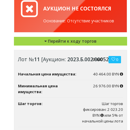
АУКЦИОН НЕ СОСТОЯЛСЯ
Основание: Отсутствие участников
Перейти к ходу торгов
Лот №
11
[Аукцион:
2023.Б.002.00052
]
847
0
Начальная цена имущества:
40 464.00 BYN
Минимальная цена
26 976.00 BYN
имущества:
Шаг торгов:
Шаг торгов
фиксирован: 2 023.20
BYN
или 5% от
начальной цены лота