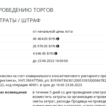
РОВЕДЕНИЮ ТОРГОВ
АТРАТЫ / ШТРАФ
от начальной цены лота
40 464.00 BYN
26 976.00 BYN
4 046.40 BYN
до 23.06.2023 16:00:00
ачислен на счет коммунального консалтингового унитарного пр
ркетинга», УНП 390477566, р/с BY93MTBK30120001093300066782
, код операции 40901, в срок до 16.00 23.06.2023.
ках возмещения
в течение 5 дней со дня проведения электр
возместить затраты за организацию и пров
сметы затрат, расходы Продавца на провед
оценки имущества и оплатить услуги опера