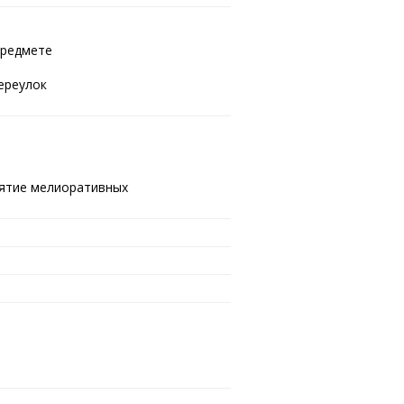
предмете
ереулок
ятие мелиоративных