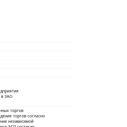
едприятия
 в ЗАО
онных торгов
едение торгов согласно
ение независимой
тора ЭТП согласно