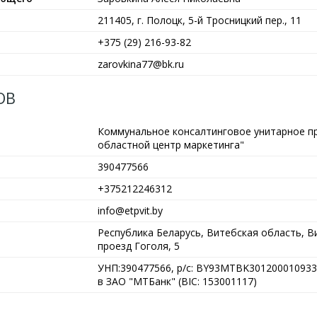
211405, г. Полоцк, 5-й Тросницкий пер., 11
+375 (29) 216-93-82
zarovkina77@bk.ru
ОВ
Коммунальное консалтинговое унитарное п
областной центр маркетинга"
390477566
+375212246312
info@etpvit.by
Республика Беларусь, Витебская область, Ви
проезд Гоголя, 5
УНП:390477566, р/с: BY93MTBK301200010933
в ЗАО "МТБанк" (BIC: 153001117)