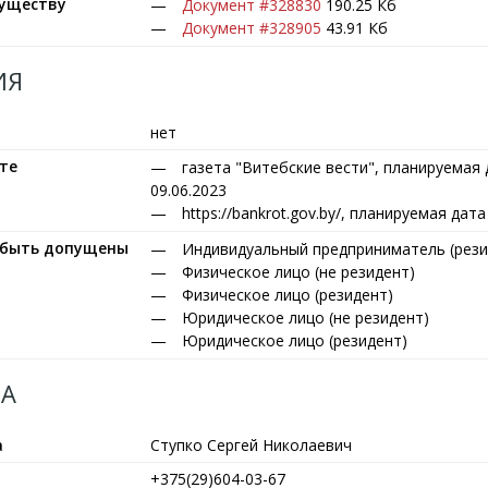
муществу
Документ #328830
190.25 Кб
Документ #328905
43.91 Кб
ИЯ
нет
те
газета "Витебские вести", планируемая
09.06.2023
https://bankrot.gov.by/, планируемая дат
т быть допущены
Индивидуальный предприниматель (рези
Физическое лицо (не резидент)
Физическое лицо (резидент)
Юридическое лицо (не резидент)
Юридическое лицо (резидент)
А
а
Ступко Сергей Николаевич
+375(29)604-03-67