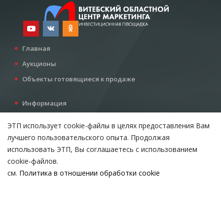
Главная
Аукционы
Объекты готовящиеся к продаже
Информация
Услуги
ЭТП использует cookie-файлы в целях предоставления Вам
Все для инвестора
лучшего пользовательского опыта. Продолжая
Контакты
использовать ЭТП, Вы соглашаетесь с использованием
cookie-файлов.
см.
Политика в отношении обработки cookie
Возникли вопросы?
ВЫБЕРИТЕ НАСТРОЙКИ COOKIE
Тел:
+375 212 24-63-12
Необходимые
МТС:
+375 29 510-07-63
Email:
info@etpvit.by
Функциональные/Статистические