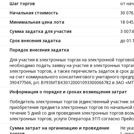
Шаг торгов
от на
Начальная стоимость
30 07
Минимальная цена лота
18 04
Сумма задатка для участия
3 007.
Срок внесения задатка
до 01.
Порядок внесения задатка
Для участия в электронных торгах на электронной торговой 
необходимо подать заявку на участие в электронных торга
электронных торгов, а также перечислить задаток в срок до
на счет коммунального консалтингового унитарного предп
390477566, р/с BY93MTBK30120001093300066782 в ЗАО «МТБ
Информация о порядке и сроках возмещения затрат
Победитель электронных торгов (единственный участник э
приобретение предмета электронных торгов по начальной ц
течение 5 дней со дня проведения электронных торгов воз
электронных торгов, услуги Оператора ЭТП согласно Прейс
Сумма затрат на организацию и проведение
Не ука
торгов
* - окон