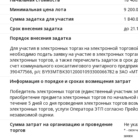
Минимальная цена лота
9 200.
Сумма задатка для участия
1 840.
Срок внесения задатка
до 21.
Порядок внесения задатка
Для участия в электронных торгах на электронной торговой 
необходимо подать заявку на участие в электронных торга
электронных торгов, а также перечислить задаток в срок до
счет коммунального консалтингового унитарного предприя
390477566, р/с BY93MTBK30120001093300066782 в ЗАО «МТ
Информация о порядке и сроках возмещения затрат
Победитель электронных торгов (единственный участник э
приобретение предмета электронных торгов по начальной ц
течение 5 дней со дня проведения электронных торгов воз
электронных торгов, услуги Оператора ЭТП согласно Прейс
независимой оценки.
Сумма затрат на организацию и проведение
Не ука
торгов
* - окон
заявок