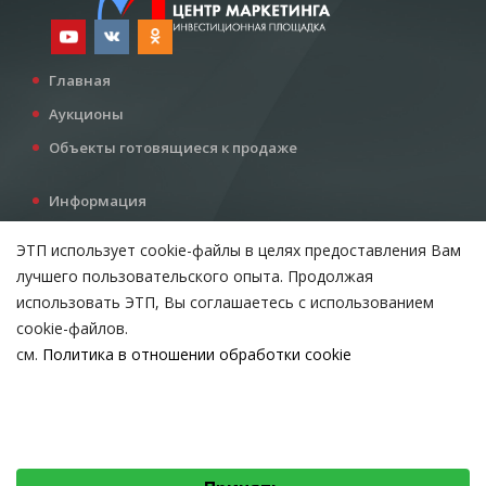
Главная
Аукционы
Объекты готовящиеся к продаже
Информация
Услуги
ЭТП использует cookie-файлы в целях предоставления Вам
Все для инвестора
лучшего пользовательского опыта. Продолжая
Контакты
использовать ЭТП, Вы соглашаетесь с использованием
cookie-файлов.
см.
Политика в отношении обработки cookie
Возникли вопросы?
ВЫБЕРИТЕ НАСТРОЙКИ COOKIE
Тел:
+375 212 24-63-12
Необходимые
МТС:
+375 29 510-07-63
Email:
info@etpvit.by
Функциональные/Статистические