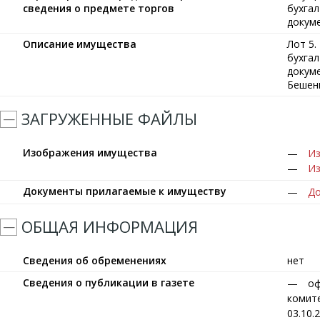
сведения о предмете торгов
бухгал
докум
Описание имущества
Лот 5.
бухгал
докуме
Бешенк
ЗАГРУЖЕННЫЕ ФАЙЛЫ
Изображения имущества
Из
Из
Документы прилагаемые к имуществу
До
ОБЩАЯ ИНФОРМАЦИЯ
Сведения об обременениях
нет
Сведения о публикации в газете
оф
комите
03.10.