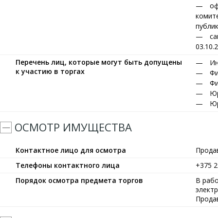
оф
комите
публик
са
03.10.
Перечень лиц, которые могут быть допущены
Ин
к участию в торгах
Фи
Фи
Юр
Юр
ОСМОТР ИМУЩЕСТВА
Контактное лицо для осмотра
Прода
Телефоны контактного лица
+375 2
Порядок осмотра предмета торгов
В рабо
элект
Прода