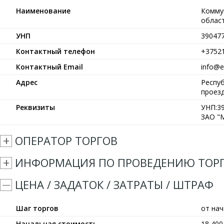
Наименование
Комму
област
УНП
39047
Контактный телефон
+3752
Контактный Email
info@et
Адрес
Респуб
проезд
Реквизиты
УНП:39
ЗАО "М
ОПЕРАТОР ТОРГОВ
ИНФОРМАЦИЯ ПО ПРОВЕДЕНИЮ ТОР
ЦЕНА / ЗАДАТОК / ЗАТРАТЫ / ШТРАФ
Шаг торгов
от на
Начальная стоимость
18 40