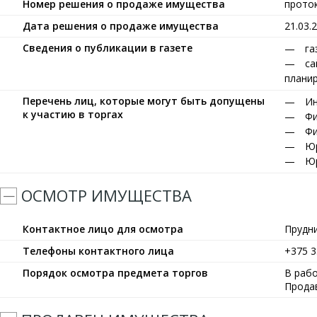
Номер решения о продаже имущества
прото
Дата решения о продаже имущества
21.03.
Сведения о публикации в газете
га
са
планир
Перечень лиц, которые могут быть допущены
Ин
к участию в торгах
Фи
Фи
Юр
Юр
ОСМОТР ИМУЩЕСТВА
Контактное лицо для осмотра
Прудн
Телефоны контактного лица
+375 3
Порядок осмотра предмета торгов
В рабо
Прода