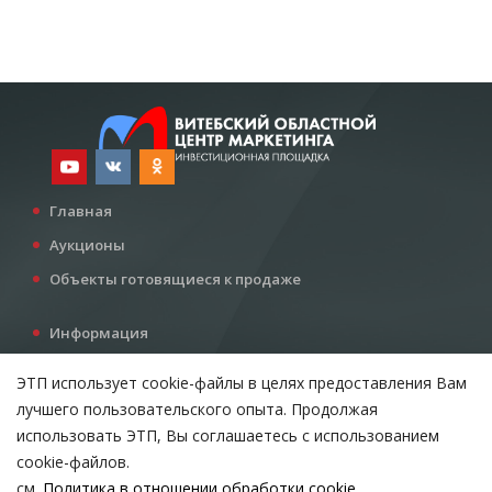
Главная
Аукционы
Объекты готовящиеся к продаже
Информация
Услуги
ЭТП использует cookie-файлы в целях предоставления Вам
Все для инвестора
лучшего пользовательского опыта. Продолжая
Контакты
использовать ЭТП, Вы соглашаетесь с использованием
cookie-файлов.
см.
Политика в отношении обработки cookie
Возникли вопросы?