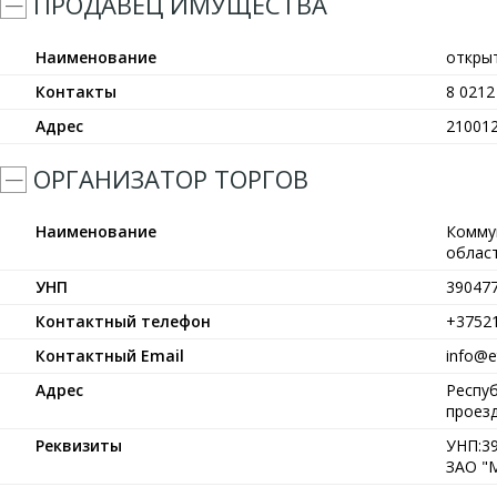
ПРОДАВЕЦ ИМУЩЕСТВА
Наименование
откры
Контакты
8 0212
Адрес
210012
ОРГАНИЗАТОР ТОРГОВ
Наименование
Комму
област
УНП
39047
Контактный телефон
+3752
Контактный Email
info@et
Адрес
Респуб
проезд
Реквизиты
УНП:39
ЗАО "М