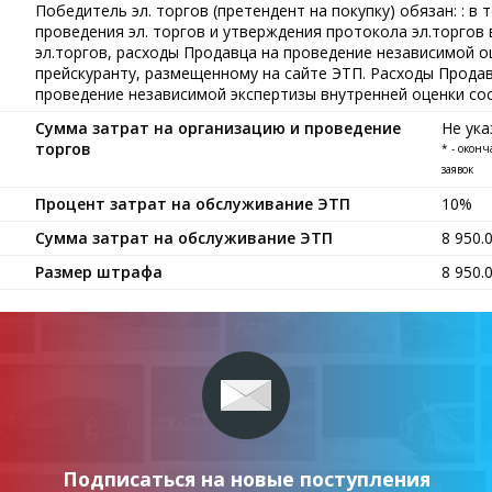
Победитель эл. торгов (претендент на покупку) обязан: : в 
проведения эл. торгов и утверждения протокола эл.торгов
эл.торгов, расходы Продавца на проведение независимой о
прейскуранту, размещенному на сайте ЭТП. Расходы Продав
проведение независимой экспертизы внутренней оценки сост
Сумма затрат на организацию и проведение
Не ука
торгов
* - окон
заявок
Процент затрат на обслуживание ЭТП
10%
Сумма затрат на обслуживание ЭТП
8 950.
Размер штрафа
8 950.
Подписаться на новые поступления