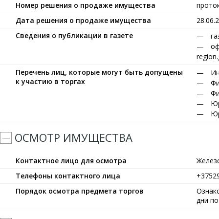
Номер решения о продаже имущества
прото
Дата решения о продаже имущества
28.06.
Сведения о публикации в газете
га
оф
region
Перечень лиц, которые могут быть допущены
Ин
к участию в торгах
Фи
Фи
Юр
Юр
ОСМОТР ИМУЩЕСТВА
Контактное лицо для осмотра
Желез
Телефоны контактного лица
+3752
Порядок осмотра предмета торгов
Ознак
дни п