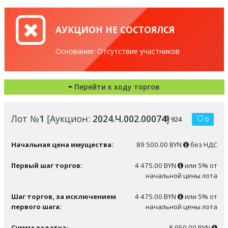
АУКЦИОН НЕ СОСТОЯЛСЯ
Основание: Отсутствие участников
Перейти к ходу торгов
Лот №
1
[Аукцион:
2024.Ч.002.00074
]
924
0
Начальная цена имущества:
89 500.00 BYN
без НДС
Первый шаг торгов:
4 475.00 BYN
или 5% от
начальной цены лота
Шаг торгов, за исключением
4 475.00 BYN
или 5% от
первого шага:
начальной цены лота
Сумма задатка:
8 950.00 BYN