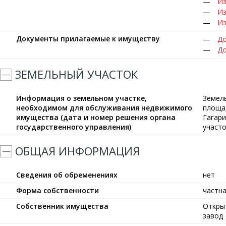
Из
Из
Из
Документы прилагаемые к имуществу
До
До
ЗЕМЕЛЬНЫЙ УЧАСТОК
Информация о земельном участке,
Земел
необходимом для обслуживания недвижимого
площад
имущества (дата и номер решения органа
Гагари
государственного управления)
участо
ОБЩАЯ ИНФОРМАЦИЯ
Сведения об обременениях
нет
Форма собственности
частн
Собственник имущества
Откры
завод