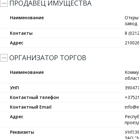
ПРОДАВЕЦ ИМУЩЕСТВА
Наименование
Откры
завод
Контакты
8 (021
Адрес
210026
ОРГАНИЗАТОР ТОРГОВ
Наименование
Комму
област
УНП
39047
Контактный телефон
+3752
Контактный Email
info@et
Адрес
Респуб
проезд
Реквизиты
УНП:39
ЗАО "М