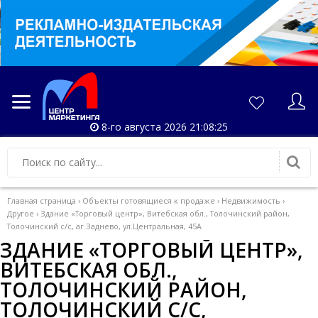
8-го августа 2026 21:08:25
Главная страница
›
Объекты готовящиеся к продаже
›
Недвижимость
›
Другое
›
Здание «Торговый центр», Витебская обл., Толочинский район,
Толочинский с/с, аг.Заднево, ул.Центральная, 45А
ЗДАНИЕ «ТОРГОВЫЙ ЦЕНТР»,
ВИТЕБСКАЯ ОБЛ.,
ТОЛОЧИНСКИЙ РАЙОН,
ТОЛОЧИНСКИЙ С/С,