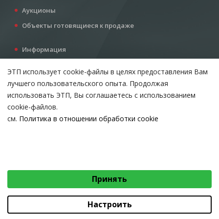
Аукционы
Объекты готовящиеся к продаже
Информация
Услуги
ЭТП использует cookie-файлы в целях предоставления Вам
Все для инвестора
лучшего пользовательского опыта. Продолжая
Контакты
использовать ЭТП, Вы соглашаетесь с использованием
cookie-файлов.
см.
Политика в отношении обработки cookie
Возникли вопросы?
ВЫБЕРИТЕ НАСТРОЙКИ COOKIE
Тел:
+375 212 24-63-12
Необходимые
МТС:
+375 29 510-07-63
Email:
info@etpvit.by
Функциональные/Статистические
Принять
© 2026 Коммунальное консалтинговое унитарное предприятие
«Витебский областной центр маркетинга» - Все права защищены
авторским правом
Настроить
Коммунальное консалтинговое унитарное предприятие «Витебский областной