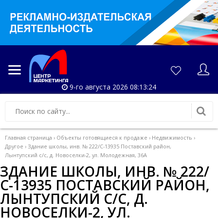
9-го августа 2026 08:13:24
Главная страница
›
Объекты готовящиеся к продаже
›
Недвижимость
›
Другое
›
Здание школы, инв. № 222/С-13935 Поставский район,
Лынтупский с/с, д. Новоселки-2, ул. Молодежная, 36А
ЗДАНИЕ ШКОЛЫ, ИНВ. № 222/
С-13935 ПОСТАВСКИЙ РАЙОН,
ЛЫНТУПСКИЙ С/С, Д.
НОВОСЕЛКИ-2, УЛ.