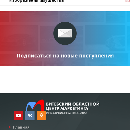
Изображения имущества
Из
Подписаться на новые поступления
Главная