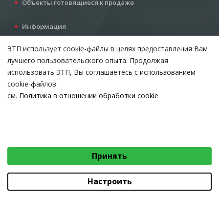
Объекты готовящиеся к продаже
Информация
Услуги
ЭТП использует cookie-файлы в целях предоставления Вам
Все для инвестора
лучшего пользовательского опыта. Продолжая
Контакты
использовать ЭТП, Вы соглашаетесь с использованием
cookie-файлов.
см.
Политика в отношении обработки cookie
Возникли вопросы?
ВЫБЕРИТЕ НАСТРОЙКИ COOKIE
Тел:
+375 212 24-63-12
Необходимые
МТС:
+375 29 510-07-63
Email:
info@etpvit.by
Функциональные/Статистические
Принять
© 2026 Коммунальное консалтинговое унитарное предприятие
«Витебский областной центр маркетинга» - Все права защищены
авторским правом
Настроить
Коммунальное консалтинговое унитарное предприятие «Витебский областной
центр маркетинга»
Юридический адрес: 210015, г. Витебск, проезд Гоголя, д. 5, УНП 390477566