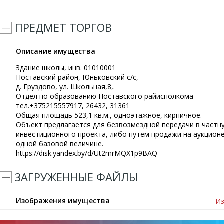
ПРЕДМЕТ ТОРГОВ
Описание имущества
Здание школы, инв. 01010001
Поставский район, Юньковский с/с,
д. Груздово, ул. Школьная,8,.
Отдел по образованию Поставского райисполкома
тел.+375215557917, 26432, 31361
Общая площадь 523,1 кв.м., одноэтажное, кирпичное.
Объект предлагается для безвозмездной передачи в частну
инвестиционного проекта, либо путем продажи на аукцион
одной базовой величине.
https://disk.yandex.by/d/Ut2mrMQX1p9BAQ
ЗАГРУЖЕННЫЕ ФАЙЛЫ
Изображения имущества
Из