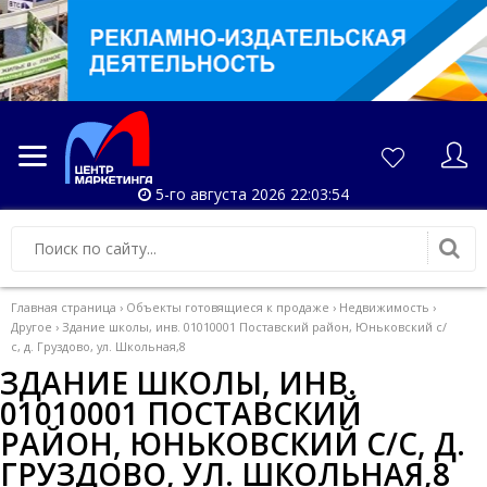
5-го августа 2026 22:03:54
Главная страница
›
Объекты готовящиеся к продаже
›
Недвижимость
›
Другое
›
Здание школы, инв. 01010001 Поставский район, Юньковский с/
с, д. Груздово, ул. Школьная,8
ЗДАНИЕ ШКОЛЫ, ИНВ.
01010001 ПОСТАВСКИЙ
РАЙОН, ЮНЬКОВСКИЙ С/С, Д.
ГРУЗДОВО, УЛ. ШКОЛЬНАЯ,8