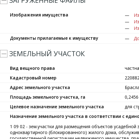
ЗАГРУЖЕННЫЕ ФАЙЛЫ
Изображения имущества
Из
Из
Из
Документы прилагаемые к имуществу
До
ЗЕМЕЛЬНЫЙ УЧАСТОК
Вид вещного права
частн
Кадастровый номер
22088
Адрес земельного участка
Брасла
Площадь земельного участка, га
0,2456
Целевое назначение земельного участка
для с
Назначение земельного участка в соответствии с еди
1 09 02 - зем.участки для размещения объектов усадебной
одноквартирного (блокированного) жилого дома, обслужив
государственной регистрации недвижимого имущества, прав