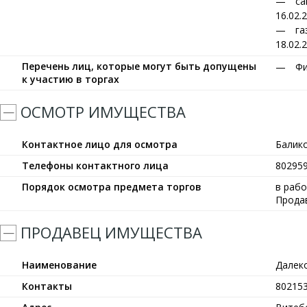
са
16.02.
га
18.02.
Перечень лиц, которые могут быть допущены
Фи
к участию в торгах
ОСМОТР ИМУЩЕСТВА
Контактное лицо для осмотра
Балик
Телефоны контактного лица
80295
Порядок осмотра предмета торгов
в рабо
Прода
ПРОДАВЕЦ ИМУЩЕСТВА
Наименование
Далек
Контакты
80215