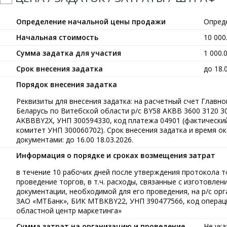
Определение начальной цены продажи
Опред
Начальная стоимость
10 00
Сумма задатка для участия
1 000.
Срок внесения задатка
до 18.
Порядок внесения задатка
Реквизиты для внесения задатка: на расчетный счет Главн
Беларусь по Витебской области р/с BY58 AKBB 3600 3120 30
AKBBBY2X, УНП 300594330, код платежа 04901 (фактически
комитет УНП 300060702). Срок внесения задатка и время о
документами: до 16.00 18.03.2026.
Информация о порядке и сроках возмещения затрат
в течение 10 рабочих дней после утверждения протокола т
проведение торгов, в т.ч. расходы, связанные с изготовле
документации, необходимой для его проведения, на р/с о
ЗАО «МТБанк», БИК MTBKBY22, УНП 390477566, код операци
областной центр маркетинга»
Сумма затрат на организацию и проведение
Не ука