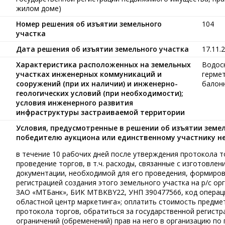
жилом доме)
Номер решения об изъятии земельного
104
участка
Дата решения об изъятии земельного участка
17.11.
Характеристика расположенных на земельных
Водос
участках инженерных коммуникаций и
гермет
сооружений (при их наличии) и инженерно-
балон
геологических условий (при необходимости);
условия инженерного развития
инфраструктуры застраиваемой территории
Условия, предусмотренные в решении об изъятии земе
победителю аукциона или единственному участнику н
в течение 10 рабочих дней после утверждения протокола т
проведение торгов, в т.ч. расходы, связанные с изготовле
документации, необходимой для его проведения, формиров
регистрацией создания этого земельного участка на р/с 
ЗАО «МТБанк», БИК MTBKBY22, УНП 390477566, код операци
областной центр маркетинга»; оплатить стоимость предмет
протокола торгов, обратиться за государственной регистр
ограничений (обременений) прав на него в организацию по