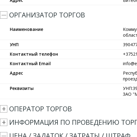
Адрес
Витебс
ОРГАНИЗАТОР ТОРГОВ
Наименование
Комму
област
УНП
39047
Контактный телефон
+3752
Контактный Email
info@et
Адрес
Респуб
проезд
Реквизиты
УНП:39
ЗАО "М
ОПЕРАТОР ТОРГОВ
ИНФОРМАЦИЯ ПО ПРОВЕДЕНИЮ ТОР
ЦЕНА / ЗАДАТОК / ЗАТРАТЫ / ШТРАФ