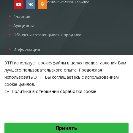
Главная
Аукционы
Объекты готовящиеся к продаже
Информация
Услуги
ЭТП использует cookie-файлы в целях предоставления Вам
Все для инвестора
лучшего пользовательского опыта. Продолжая
Контакты
использовать ЭТП, Вы соглашаетесь с использованием
cookie-файлов.
см.
Политика в отношении обработки cookie
Возникли вопросы?
ВЫБЕРИТЕ НАСТРОЙКИ COOKIE
Тел:
+375 212 24-63-12
Необходимые
МТС:
+375 29 510-07-63
Email:
info@etpvit.by
Функциональные/Статистические
Принять
© 2026 Коммунальное консалтинговое унитарное предприятие
«Витебский областной центр маркетинга» - Все права защищены