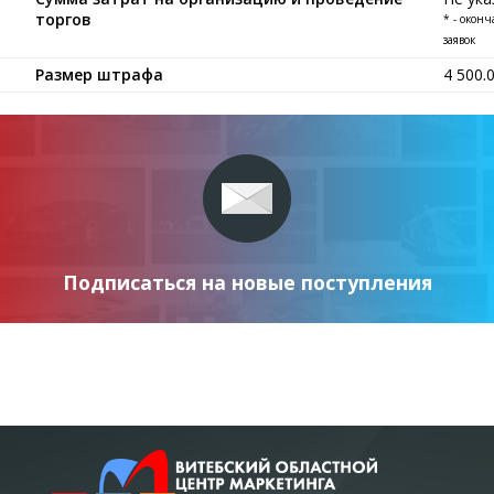
торгов
* - окон
заявок
Размер штрафа
4 500.
Подписаться на новые поступления