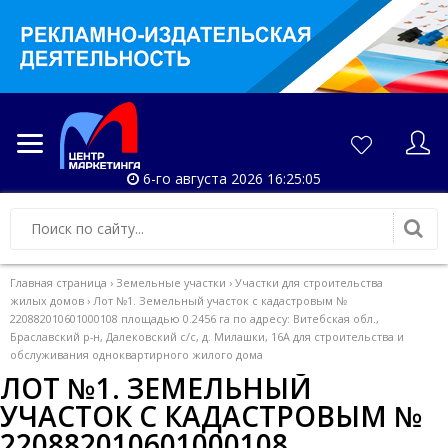
6-го августа 2026 16:25:06
Главная страница
›
Земельные участки
›
Участки для строительства
жилых домов
›
Лот №1. Земельный участок с кадастровым №
220882010601000108 площадью 0.2456 га по адресу: Витебская обл.,
Браславский р-н, Далековский с/с, д. Милашки, 16А для строительства и
обслуживания одноквартирного жилого дома
ЛОТ №1. ЗЕМЕЛЬНЫЙ
УЧАСТОК С КАДАСТРОВЫМ №
220882010601000108