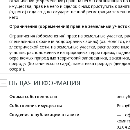
ограничений (обременений) прав на него в организацию по
имущества, прав на него и сделок с ним; приступить к заня
(одного) года со дня государственной регистрации земельн
него
Ограничения (обременения) прав на земельный участок
Ограничения (обременения) прав: на земельные участки, 
специальной охране (в водоохранных зонах) (оз. Новято), 
электрической сети, на земельные участки, расположенные
участки, расположенные на природных территориях, подле
охраняемых природных территорий заповедника, заказника,
природы (ботанического сада), памятника природы (дендро
озера").
ОБЩАЯ ИНФОРМАЦИЯ
Форма собственности
респу
Собственник имущества
Респу
Сведения о публикации в газете
оф
комите
02.04.