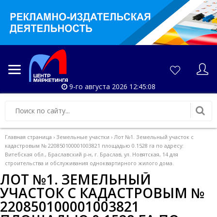
9-го августа 2026 12:45:09
Главная страница
›
Земельные участки
›
Лот №1. Земельный участок с
кадастровым № 220850100001003821 площадью 0.1528 га по адресу:
Витебская обл., Браславский р-н, г. Браслав, ул. Новятская, 14 для
строительства и обслуживания одноквартирного жилого дома.
ЛОТ №1. ЗЕМЕЛЬНЫЙ
УЧАСТОК С КАДАСТРОВЫМ №
220850100001003821