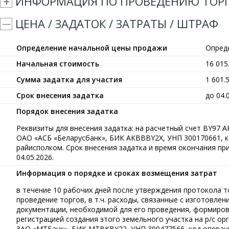
ИНФОРМАЦИЯ ПО ПРОВЕДЕНИЮ ТОР
ЦЕНА / ЗАДАТОК / ЗАТРАТЫ / ШТРАФ
Определение начальной цены продажи
Опред
Начальная стоимость
16 01
Сумма задатка для участия
1 601.
Срок внесения задатка
до 04.
Порядок внесения задатка
Реквизиты для внесения задатка: на расчетный счет BY97 А
ОАО «АСБ «Беларусбанк», БИК АКВВВY2X, УНП 300170661, к
райисполком. Срок внесения задатка и время окончания пр
04.05.2026.
Информация о порядке и сроках возмещения затрат
в течение 10 рабочих дней после утверждения протокола т
проведение торгов, в т.ч. расходы, связанные с изготовле
документации, необходимой для его проведения, формиров
регистрацией создания этого земельного участка на р/с 
ЗАО «МТБанк», БИК MTBKBY22, УНП 390477566, код операци