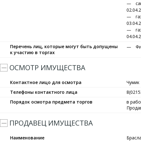
са
02.04.
га
03.04.
га
04.04.
Перечень лиц, которые могут быть допущены
Фи
к участию в торгах
ОСМОТР ИМУЩЕСТВА
Контактное лицо для осмотра
Чумик
Телефоны контактного лица
8(0215
Порядок осмотра предмета торгов
в рабо
Прода
ПРОДАВЕЦ ИМУЩЕСТВА
Наименование
Брасл