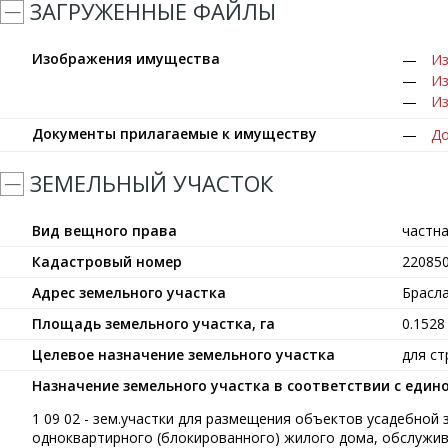
ЗАГРУЖЕННЫЕ ФАЙЛЫ
Изображения имущества
Из
Из
Из
Документы прилагаемые к имуществу
До
ЗЕМЕЛЬНЫЙ УЧАСТОК
Вид вещного права
частн
Кадастровый номер
22085
Адрес земельного участка
Брасла
Площадь земельного участка, га
0.1528
Целевое назначение земельного участка
для с
Назначение земельного участка в соответствии с еди
1 09 02 - зем.участки для размещения объектов усадебной
одноквартирного (блокированного) жилого дома, обслужив