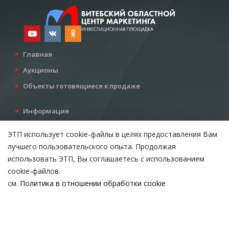
Главная
Аукционы
Объекты готовящиеся к продаже
Информация
Услуги
ЭТП использует cookie-файлы в целях предоставления Вам
Все для инвестора
лучшего пользовательского опыта. Продолжая
Контакты
использовать ЭТП, Вы соглашаетесь с использованием
cookie-файлов.
см.
Политика в отношении обработки cookie
Возникли вопросы?
ВЫБЕРИТЕ НАСТРОЙКИ COOKIE
Тел:
+375 212 24-63-12
Необходимые
МТС:
+375 29 510-07-63
Email:
info@etpvit.by
Функциональные/Статистические