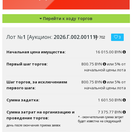
Перейти к ходу торгов
Лот №
1
[Аукцион:
2026.Г.002.00111
]
702
3
Начальная цена имущества:
16 015.00 BYN
Первый шаг торгов:
800.75 BYN
или 5% от
начальной цены лота
Шаг торгов, за исключением
800.75 BYN
или 5% от
первого шага:
начальной цены лота
Сумма задатка:
1 601.50 BYN
Сумма затрат на организацию и
7 375.77 BYN
* - окончательная сумма затрат
проведение торгов:
будет известна на следующий
день после окончания приема заявок