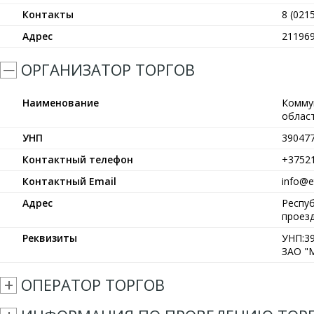
Контакты
8 (021
Адрес
211969
ОРГАНИЗАТОР ТОРГОВ
Наименование
Комму
област
УНП
39047
Контактный телефон
+3752
Контактный Email
info@et
Адрес
Респуб
проезд
Реквизиты
УНП:39
ЗАО "М
ОПЕРАТОР ТОРГОВ