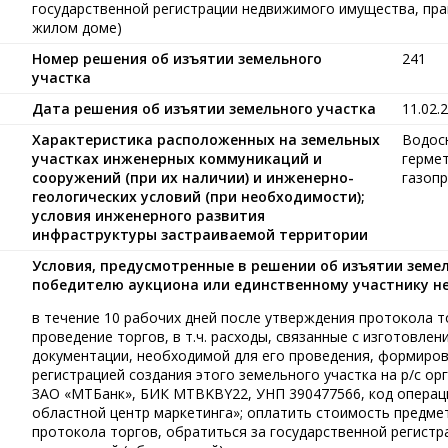
государственной регистрации недвижимого имущества, прав
жилом доме)
Номер решения об изъятии земельного
241
участка
Дата решения об изъятии земельного участка
11.02.
Характеристика расположенных на земельных
Водос
участках инженерных коммуникаций и
гермет
сооружений (при их наличии) и инженерно-
газопр
геологических условий (при необходимости);
условия инженерного развития
инфраструктуры застраиваемой территории
Условия, предусмотренные в решении об изъятии земе
победителю аукциона или единственному участнику н
в течение 10 рабочих дней после утверждения протокола т
проведение торгов, в т.ч. расходы, связанные с изготовле
документации, необходимой для его проведения, формиров
регистрацией создания этого земельного участка на р/с 
ЗАО «МТБанк», БИК MTBKBY22, УНП 390477566, код операци
областной центр маркетинга»; оплатить стоимость предмет
протокола торгов, обратиться за государственной регистр