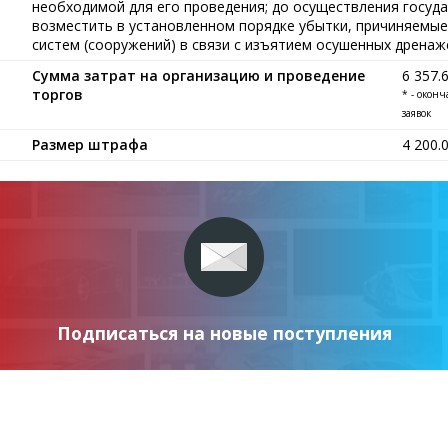
необходимой для его проведения; до осуществления госуда
возместить в установленном порядке убытки, причиняемы
систем (сооружений) в связи с изъятием осушенных дрена
Сумма затрат на организацию и проведение
6 357.
торгов
* - окон
заявок
Размер штрафа
4 200.
Подписаться на новые поступления