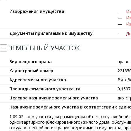
Изображения имущества
Из
Из
Из
Документы прилагаемые к имуществу
До
ЗЕМЕЛЬНЫЙ УЧАСТОК
Вид вещного права
право
Кадастровый номер
22155
Адрес земельного участка
Витебс
Площадь земельного участка, га
0,1537
Целевое назначение земельного участка
для с
Назначение земельного участка в соответствии с еди
1 09 02 - зем.участки для размещения объектов усадебной
одноквартирного (блокированного) жилого дома, обслужив
государственной регистрации недвижимого имущества, прав