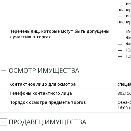
ин
планир
ин
планир
Перечень лиц, которые могут быть допущены
Ин
к участию в торгах
Фи
Фи
Юр
Юр
ОСМОТР ИМУЩЕСТВА
Контактное лицо для осмотра
специ
Телефоны контактного лица
80215
Порядок осмотра предмета торгов
Ознако
16:00
ПРОДАВЕЦ ИМУЩЕСТВА