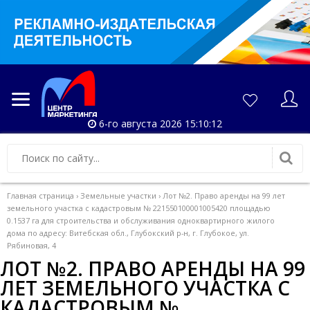
6-го августа 2026 15:10:12
Главная страница
›
Земельные участки
›
Лот №2. Право аренды на 99 лет
земельного участка с кадастровым № 221550100001005420 площадью
0.1537 га для строительства и обслуживания одноквартирного жилого
дома по адресу: Витебская обл., Глубокский р-н, г. Глубокое, ул.
Рябиновая, 4
ЛОТ №2. ПРАВО АРЕНДЫ НА 99
ЛЕТ ЗЕМЕЛЬНОГО УЧАСТКА С
КАДАСТРОВЫМ №