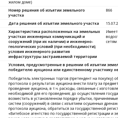
жилом доме)
Номер решения об изъятии земельного
866
участка
Дата решения об изъятии земельного участка
15.07.
Характеристика расположенных на земельных
Имеет
участках инженерных коммуникаций и
водоот
сооружений (при их наличии) и инженерно-
сетям 
геологических условий (при необходимости);
условия инженерного развития
инфраструктуры застраиваемой территории
Условия, предусмотренные в решении об изъятии земе
победителю аукциона или единственному участнику н
Победитель электронных торгов (претендент на покупку) об
протокола о результатах аукциона внести плату за предме
проведение аукциона, в т.ч. расходы, связанные с изготов
необходимой для его проведения; до осуществления госуда
возместить в установленном порядке убытки, причиняемы
систем (сооружений) в связи с изъятием осушенных дренаж
протокола аукциона, обратиться за государственной регис
«Витебское агентство по государственной регистрации и з