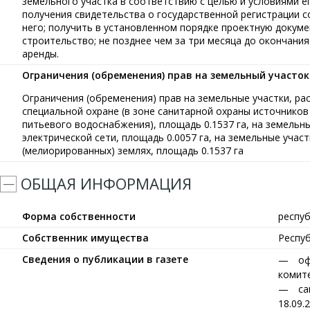
земельного участка в соответствию с целью и условиями е
получения свидетельства о государственной регистрации с
него; получить в установленном порядке проектную докуме
строительство; не позднее чем за три месяца до окончани
аренды.
Ограничения (обременения) прав на земельный участок
Ограничения (обременения) прав на земельные участки, р
специальной охране (в зоне санитарной охраны источнико
питьевого водоснабжения), площадь 0.1537 га, на земельн
электрической сети, площадь 0.0057 га, на земельные уча
(мелиорированных) землях, площадь 0.1537 га
ОБЩАЯ ИНФОРМАЦИЯ
Форма собственности
респу
Собственник имущества
Респу
Сведения о публикации в газете
оф
комите
са
18.09.