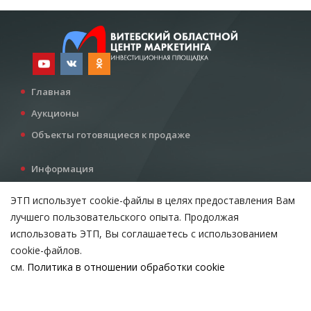
Главная
Аукционы
Объекты готовящиеся к продаже
Информация
Услуги
ЭТП использует cookie-файлы в целях предоставления Вам
Все для инвестора
лучшего пользовательского опыта. Продолжая
Контакты
использовать ЭТП, Вы соглашаетесь с использованием
cookie-файлов.
см.
Политика в отношении обработки cookie
Возникли вопросы?
ВЫБЕРИТЕ НАСТРОЙКИ COOKIE
Тел:
+375 212 24-63-12
Необходимые
МТС:
+375 29 510-07-63