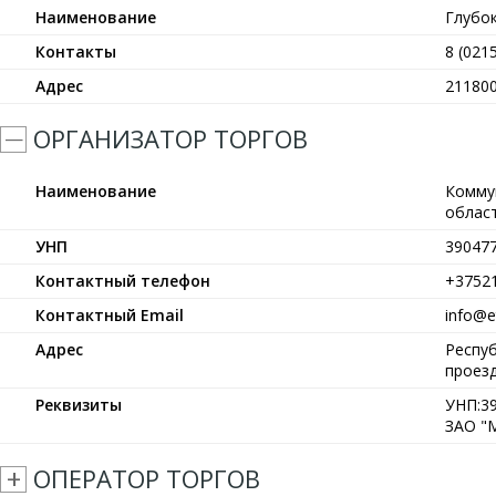
Наименование
Глубо
Контакты
8 (021
Адрес
211800
ОРГАНИЗАТОР ТОРГОВ
Наименование
Комму
област
УНП
39047
Контактный телефон
+3752
Контактный Email
info@et
Адрес
Респуб
проезд
Реквизиты
УНП:39
ЗАО "М
ОПЕРАТОР ТОРГОВ