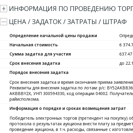
ИНФОРМАЦИЯ ПО ПРОВЕДЕНИЮ ТОР
ЦЕНА / ЗАДАТОК / ЗАТРАТЫ / ШТРАФ
Определение начальной цены продажи
Опред
Начальная стоимость
6 374.
Сумма задатка для участия
637.4
Срок внесения задатка
до 22.
Порядок внесения задатка
Срок внесения задатка и время окончания приема заявлений
Реквизиты для внесения задатка по лотам: р/с: BY52AKBB
AKBBBY2X, УНП 300594330, код операции 04002. Получател
райисполкома.
Информация о порядке и сроках возмещения затрат
Победитель электронных торгов (претендент на покупку) об
протокола о результатах аукциона внести плату за предме
проведение аукциона, в т.ч. расходы, связанные с изготов