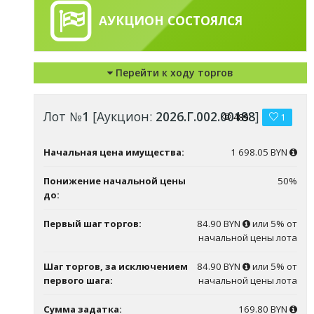
АУКЦИОН СОСТОЯЛСЯ
Перейти к ходу торгов
Лот №
1
[Аукцион:
2026.Г.002.00188
]
489
1
Начальная цена имущества:
1 698.05 BYN
Понижение начальной цены
50%
до:
Первый шаг торгов:
84.90 BYN
или 5% от
начальной цены лота
Шаг торгов, за исключением
84.90 BYN
или 5% от
первого шага:
начальной цены лота
Сумма задатка:
169.80 BYN