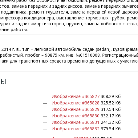
влению работоспособности автомобиля: ремонт передних опорн
ртов, замена передних и задних дисков, замена передних рычаго
о подшипника, ремонт глушителя, замена передней левой шарово
омпрессора кондиционера, выставление тормозных трубок, ремо
едних и задних амортизаторов, пружин, замена лобового стекла
вные работы.
014 г. в., тип – легковой автомобиль седан (sedan), кузов (рама
ребристый, пробег – 90875 км, инв. №01510008. Регистрационны
знаки для транспортных средств временно допущенных к участи
ЛЫ
Изображение #365827
308.29 Кб
Изображение #365828
325.52 Кб
Изображение #365829
317.54 Кб
Изображение #365830
332.17 Кб
Изображение #365831
241.32 Кб
Изображение #365832
379.54 Кб