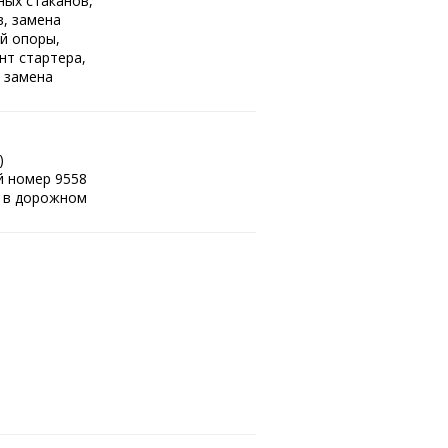
ых стаканов,
в, замена
й опоры,
нт стартера,
, замена
)
й номер 9558
ю в дорожном