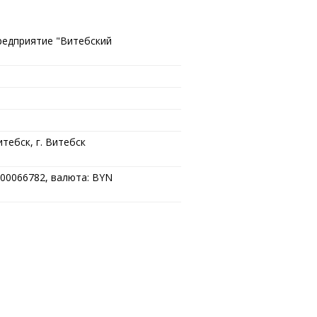
редприятие "Витебский
тебск, г. Витебск
00066782, валюта: BYN