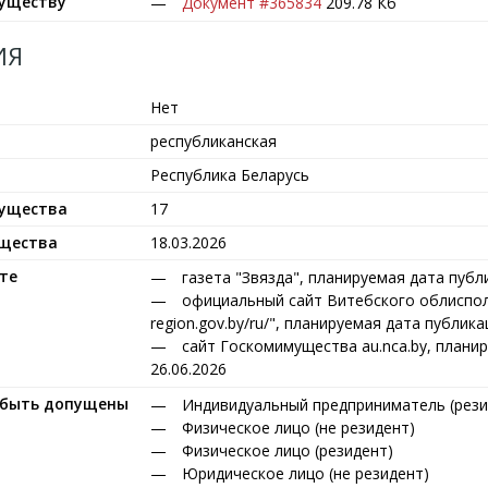
муществу
Документ #365834
209.78 Кб
ИЯ
Нет
республиканская
Республика Беларусь
мущества
17
ущества
18.03.2026
те
газета "Звязда", планируемая дата публ
официальный сайт Витебского облисполко
region.gov.by/ru/", планируемая дата публика
сайт Госкомимущества au.nca.by, плани
26.06.2026
т быть допущены
Индивидуальный предприниматель (рези
Физическое лицо (не резидент)
Физическое лицо (резидент)
Юридическое лицо (не резидент)