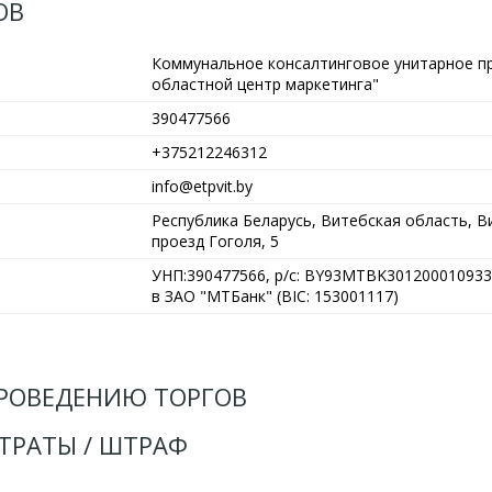
ОВ
Коммунальное консалтинговое унитарное п
областной центр маркетинга"
390477566
+375212246312
info@etpvit.by
Республика Беларусь, Витебская область, Ви
проезд Гоголя, 5
УНП:390477566, р/с: BY93MTBK301200010933
в ЗАО "МТБанк" (BIC: 153001117)
РОВЕДЕНИЮ ТОРГОВ
АТРАТЫ / ШТРАФ