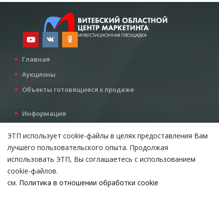
Главная
Аукционы
Объекты готовящиеся к продаже
Информация
Услуги
ЭТП использует cookie-файлы в целях предоставления Вам
Все для инвестора
лучшего пользовательского опыта. Продолжая
Контакты
использовать ЭТП, Вы соглашаетесь с использованием
cookie-файлов.
см.
Политика в отношении обработки cookie
Возникли вопросы?
ВЫБЕРИТЕ НАСТРОЙКИ COOKIE
Тел:
+375 212 24-63-12
Необходимые
МТС:
+375 29 510-07-63
Email:
info@etpvit.by