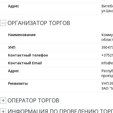
Адрес
Витебс
ул.Шко
ОРГАНИЗАТОР ТОРГОВ
Наименование
Комму
област
УНП
39047
Контактный телефон
+3752
Контактный Email
info@et
Адрес
Респуб
проезд
Реквизиты
УНП:39
ЗАО "М
ОПЕРАТОР ТОРГОВ
ИНФОРМАЦИЯ ПО ПРОВЕДЕНИЮ ТОР