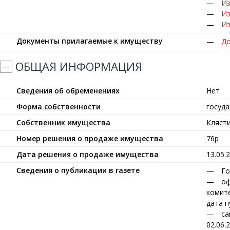
Из
Из
Из
Документы прилагаемые к имуществу
До
ОБЩАЯ ИНФОРМАЦИЯ
Сведения об обременениях
Нет
Форма собственности
госуд
Собственник имущества
Кляст
Номер решения о продаже имущества
76р
Дата решения о продаже имущества
13.05.
Сведения о публикации в газете
Го
оф
комите
дата п
са
02.06.