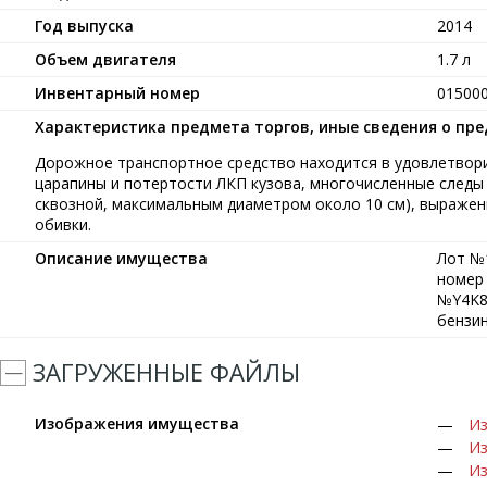
Год выпуска
2014
Объем двигателя
1.7 л
Инвентарный номер
01500
Характеристика предмета торгов, иные сведения о пр
Дорожное транспортное средство находится в удовлетвор
царапины и потертости ЛКП кузова, многочисленные следы 
сквозной, максимальным диаметром около 10 см), выражен
обивки.
Описание имущества
Лот №1
номер 
№Y4K88
бензин
ЗАГРУЖЕННЫЕ ФАЙЛЫ
Изображения имущества
Из
Из
Из