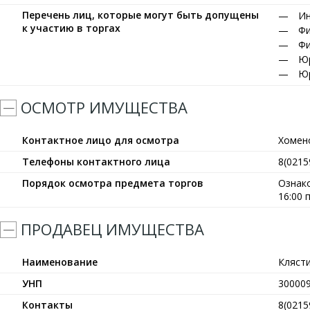
Перечень лиц, которые могут быть допущены
Ин
к участию в торгах
Фи
Фи
Юр
Юр
ОСМОТР ИМУЩЕСТВА
Контактное лицо для осмотра
Хомен
Телефоны контактного лица
8(0215
Порядок осмотра предмета торгов
Ознако
16:00 
ПРОДАВЕЦ ИМУЩЕСТВА
Наименование
Кляст
УНП
30000
Контакты
8(0215