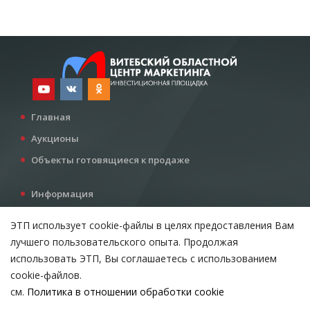
Главная
Аукционы
Объекты готовящиеся к продаже
Информация
Услуги
ЭТП использует cookie-файлы в целях предоставления Вам
Все для инвестора
лучшего пользовательского опыта. Продолжая
Контакты
использовать ЭТП, Вы соглашаетесь с использованием
cookie-файлов.
см.
Политика в отношении обработки cookie
Возникли вопросы?
ВЫБЕРИТЕ НАСТРОЙКИ COOKIE