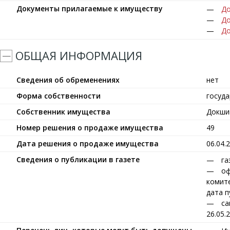
Документы прилагаемые к имуществу
До
До
До
ОБЩАЯ ИНФОРМАЦИЯ
Сведения об обременениях
нет
Форма собственности
госуд
Собственник имущества
Докши
Номер решения о продаже имущества
49
Дата решения о продаже имущества
06.04.
Сведения о публикации в газете
га
оф
комите
дата п
са
26.05.