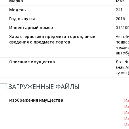
Марка
МАЗ
Модель
241
Год выпуска
2016
Инвентарный номер
01510
Характеристика предмета торгов, иные
Автобу
сведения о предмете торгов
подвес
механи
автобу
Описание имущества
Лот № 
знак А
кузов 
ЗАГРУЖЕННЫЕ ФАЙЛЫ
Изображения имущества
Из
Из
Из
Из
Из