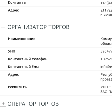
Контакты
тел(фа
Адрес
211722
г. Док
ОРГАНИЗАТОР ТОРГОВ
Наименование
Комму
област
УНП
39047
Контактный телефон
+3752
Контактный Email
info@et
Адрес
Респуб
проезд
Реквизиты
УНП:39
ЗАО "М
ОПЕРАТОР ТОРГОВ