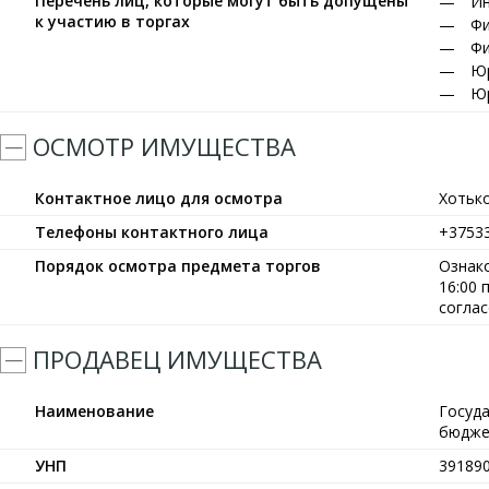
Перечень лиц, которые могут быть допущены
Ин
к участию в торгах
Фи
Фи
Юр
Юр
ОСМОТР ИМУЩЕСТВА
Контактное лицо для осмотра
Хотьк
Телефоны контактного лица
+3753
Порядок осмотра предмета торгов
Ознако
16:00
согла
ПРОДАВЕЦ ИМУЩЕСТВА
Наименование
Госуд
бюдже
УНП
39189