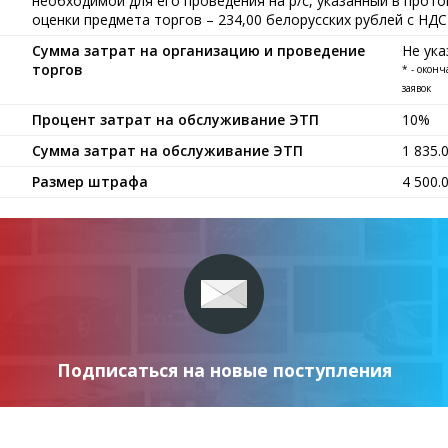
необходимой для его проведения на р/с, указанный в прот
оценки предмета торгов – 234,00 белорусских рублей c НДС
Сумма затрат на организацию и проведение
Не ука
торгов
* - окон
заявок
Процент затрат на обслуживание ЭТП
10%
Сумма затрат на обслуживание ЭТП
1 835.
Размер штрафа
4 500.
Подписаться на новые поступления