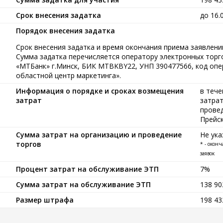
Срок внесения задатка
до 16.
Порядок внесения задатка
Срок внесения задатка и время окончания приема заявлений
Сумма задатка перечисляется оператору электронных тор
«МТБанк» г.Минск, БИК MTBKBY22, УНП 390477566, код опе
областной центр маркетинга».
Информация о порядке и сроках возмещения
в тече
затрат
затрат
провед
Прейс
Сумма затрат на организацию и проведение
Не ука
торгов
* - окон
заявок
Процент затрат на обслуживание ЭТП
7%
Сумма затрат на обслуживание ЭТП
138 9
Размер штрафа
198 4