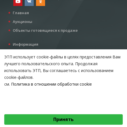
Главная
Аукционы
Объекты готовящиеся к продаже
Информация
Услуги
ЭТП использует cookie-файлы в целях предоставления Вам
Все для инвестора
лучшего пользовательского опыта. Продолжая
Контакты
использовать ЭТП, Вы соглашаетесь с использованием
cookie-файлов.
см.
Политика в отношении обработки cookie
Возникли вопросы?
ВЫБЕРИТЕ НАСТРОЙКИ COOKIE
Тел:
+375 212 24-63-12
Необходимые
МТС:
+375 29 510-07-63
Email:
info@etpvit.by
Функциональные/Статистические
Принять
© 2026 Коммунальное консалтинговое унитарное предприятие
«Витебский областной центр маркетинга» - Все права защищены
авторским правом