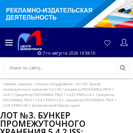
7-го августа 2026 19:58:10
Главная страница
›
Станки и оборудование
›
Лот №3. Бункер
промежуточного хранения 5.4.2 ISS; Гранулятор PROGRANUL PM 8.1
5.6.8.1; Гранулятор PROGRANUL PM 8.1 5.6.8.2 PMToro 8.1; Гранулятор
PROGRANUL PM 8.1 5.6.8.3 PMToro 8.1; Гранулятор PROGRANUL PM 8.1
5.6.8.4 PMToro8.1; Дозировочный бункер сушил
ЛОТ №3. БУНКЕР
ПРОМЕЖУТОЧНОГО
ХРАНЕНИЯ 5.4.2 ISS;