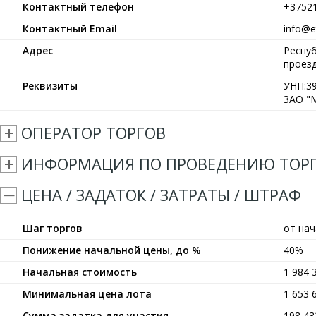
Контактный телефон
+3752
Контактный Email
info@et
Адрес
Респуб
проезд
Реквизиты
УНП:39
ЗАО "М
ОПЕРАТОР ТОРГОВ
ИНФОРМАЦИЯ ПО ПРОВЕДЕНИЮ ТОР
ЦЕНА / ЗАДАТОК / ЗАТРАТЫ / ШТРАФ
Шаг торгов
от на
Понижение начальной цены, до %
40%
Начальная стоимость
1 984 
Минимальная цена лота
1 653 
Сумма задатка для участия
198 4