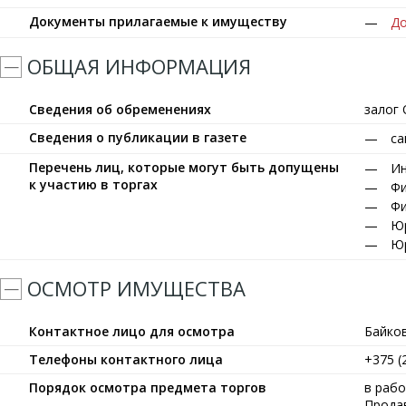
Документы прилагаемые к имуществу
До
ОБЩАЯ ИНФОРМАЦИЯ
Сведения об обременениях
залог 
Сведения о публикации в газете
са
Перечень лиц, которые могут быть допущены
Ин
к участию в торгах
Фи
Фи
Юр
Юр
ОСМОТР ИМУЩЕСТВА
Контактное лицо для осмотра
Байко
Телефоны контактного лица
+375 (
Порядок осмотра предмета торгов
в рабо
Прода