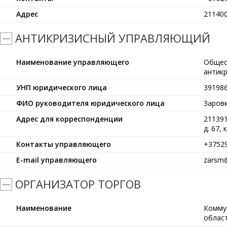
Адрес
211400
АНТИКРИЗИСНЫЙ УПРАВЛЯЮЩИЙ
Наименование управляющего
Общес
антик
УНП юридического лица
39198
ФИО руководителя юридического лица
Заров
Адрес для корреспонденции
211391
д. 67, 
Контакты управляющего
+3752
E-mail управляющего
zarsm@
ОРГАНИЗАТОР ТОРГОВ
Наименование
Комму
област