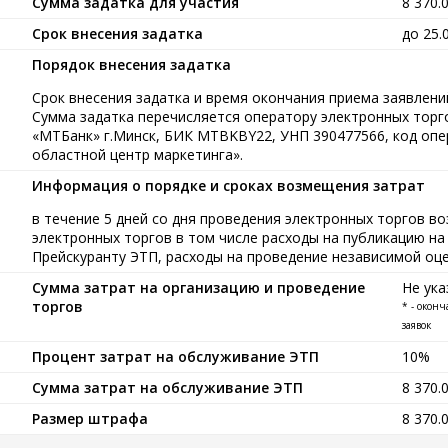
Сумма задатка для участия
8 370.
Срок внесения задатка
до 25.
Порядок внесения задатка
Срок внесения задатка и время окончания приема заявлений
Сумма задатка перечисляется оператору электронных тор
«МТБанк» г.Минск, БИК MTBKBY22, УНП 390477566, код опе
областной центр маркетинга».
Информация о порядке и сроках возмещения затрат
в течение 5 дней со дня проведения электронных торгов в
электронных торгов в том числе расходы на публикацию на 
Прейскуранту ЭТП, расходы на проведение независимой оце
Сумма затрат на организацию и проведение
Не ука
торгов
* - окон
заявок
Процент затрат на обслуживание ЭТП
10%
Сумма затрат на обслуживание ЭТП
8 370.
Размер штрафа
8 370.