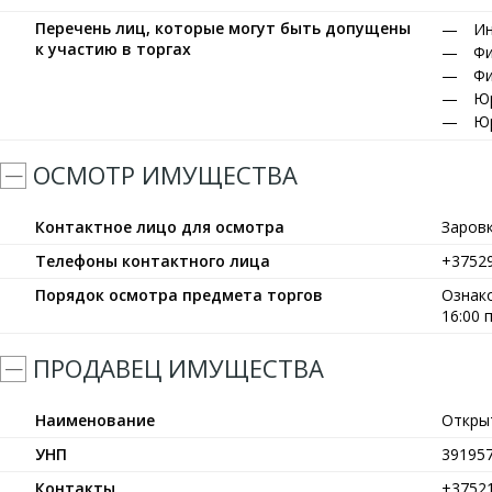
Перечень лиц, которые могут быть допущены
Ин
к участию в торгах
Фи
Фи
Юр
Юр
ОСМОТР ИМУЩЕСТВА
Контактное лицо для осмотра
Заров
Телефоны контактного лица
+3752
Порядок осмотра предмета торгов
Ознако
16:00 
ПРОДАВЕЦ ИМУЩЕСТВА
Наименование
Откры
УНП
39195
Контакты
+3752