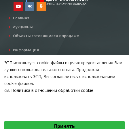
Главная
Аукционы
Объекты готовящиеся к продаже
Информация
Услуги
ЭТП использует cookie-файлы в целях предоставления Вам
Все для инвестора
лучшего пользовательского опыта. Продолжая
Контакты
использовать ЭТП, Вы соглашаетесь с использованием
cookie-файлов.
см.
Политика в отношении обработки cookie
Возникли вопросы?
ВЫБЕРИТЕ НАСТРОЙКИ COOKIE
Тел:
+375 212 24-63-12
Необходимые
МТС:
+375 29 510-07-63
Email:
info@etpvit.by
Функциональные/Статистические
Принять
© 2026 Коммунальное консалтинговое унитарное предприятие