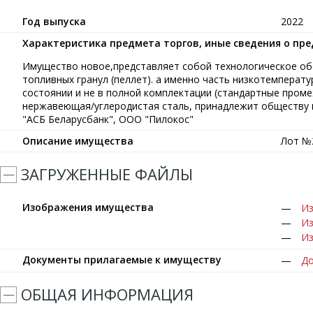
Год выпуска
2022
Характеристика предмета торгов, иные сведения о пр
Имущество новое,представляет собой технологическое об
топливных гранул (пеллет). а именно часть низкотемперат
состоянии и не в полной комплектации (стандартные проме
нержавеющая/углеродистая сталь, принадлежит обществу н
"АСБ Беларусбанк", ООО "Пилокос"
Описание имущества
Лот №2
ЗАГРУЖЕННЫЕ ФАЙЛЫ
Изображения имущества
Из
Из
Из
Документы прилагаемые к имуществу
До
ОБЩАЯ ИНФОРМАЦИЯ