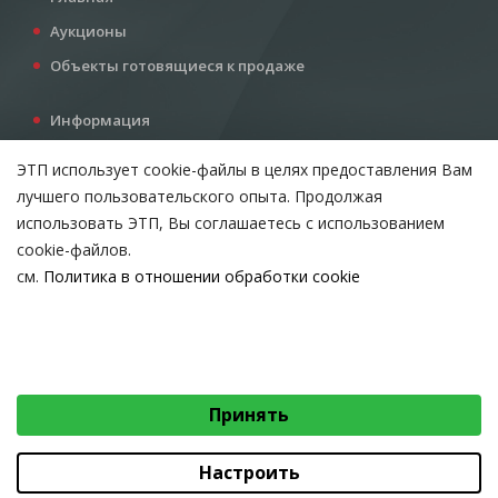
Аукционы
Объекты готовящиеся к продаже
Информация
Услуги
ЭТП использует cookie-файлы в целях предоставления Вам
Все для инвестора
лучшего пользовательского опыта. Продолжая
Контакты
использовать ЭТП, Вы соглашаетесь с использованием
cookie-файлов.
см.
Политика в отношении обработки cookie
Возникли вопросы?
ВЫБЕРИТЕ НАСТРОЙКИ COOKIE
Тел:
+375 212 24-63-12
Необходимые
МТС:
+375 29 510-07-63
Email:
info@etpvit.by
Функциональные/Статистические
Принять
© 2026 Коммунальное консалтинговое унитарное предприятие
«Витебский областной центр маркетинга» - Все права защищены
авторским правом
Настроить
Коммунальное консалтинговое унитарное предприятие «Витебский областной