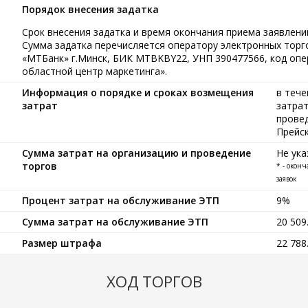
Порядок внесения задатка
Срок внесения задатка и время окончания приема заявлений
Сумма задатка перечисляется оператору электронных тор
«МТБанк» г.Минск, БИК MTBKBY22, УНП 390477566, код опе
областной центр маркетинга».
Информация о порядке и сроках возмещения
в тече
затрат
затрат
провед
Прейс
Сумма затрат на организацию и проведение
Не ука
торгов
* - окон
заявок
Процент затрат на обслуживание ЭТП
9%
Сумма затрат на обслуживание ЭТП
20 50
Размер штрафа
22 78
ХОД ТОРГОВ