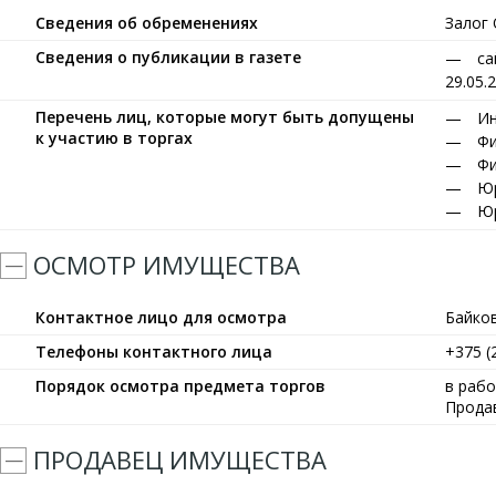
Сведения об обременениях
Залог
Сведения о публикации в газете
са
29.05.
Перечень лиц, которые могут быть допущены
Ин
к участию в торгах
Фи
Фи
Юр
Юр
ОСМОТР ИМУЩЕСТВА
Контактное лицо для осмотра
Байко
Телефоны контактного лица
+375 (
Порядок осмотра предмета торгов
в рабо
Прода
ПРОДАВЕЦ ИМУЩЕСТВА