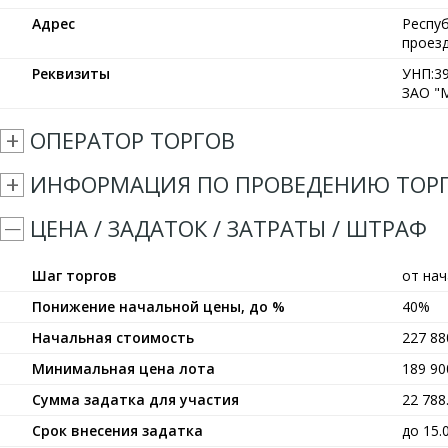
Адрес
Респуб
проезд
Реквизиты
УНП:39
ЗАО "М
ОПЕРАТОР ТОРГОВ
ИНФОРМАЦИЯ ПО ПРОВЕДЕНИЮ ТОР
ЦЕНА / ЗАДАТОК / ЗАТРАТЫ / ШТРАФ
Шаг торгов
от на
Понижение начальной цены, до %
40%
Начальная стоимость
227 8
Минимальная цена лота
189 9
Сумма задатка для участия
22 78
Срок внесения задатка
до 15.