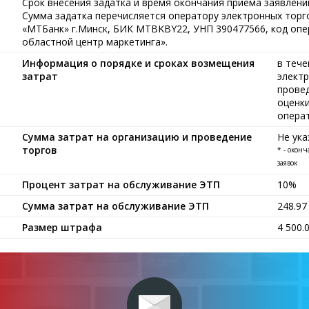
Срок внесения задатка и время окончания приема заявлений
Сумма задатка перечисляется оператору электронных тор
«МТБанк» г.Минск, БИК MTBKBY22, УНП 390477566, код опе
областной центр маркетинга».
Информация о порядке и сроках возмещения
в тече
затрат
электр
провед
оценки
опера
Сумма затрат на организацию и проведение
Не ука
торгов
* - окон
заявок
Процент затрат на обслуживание ЭТП
10%
Сумма затрат на обслуживание ЭТП
248.9
Размер штрафа
4 500.