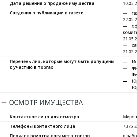
Дата решения о продаже имущества
10.03.
Сведения о публикации в газете
га
22.05.
оф
комите
21.05.
са
21.05.
Перечень лиц, которые могут быть допущены
Ин
к участию в торгах
Фи
Фи
Юр
Юр
ОСМОТР ИМУЩЕСТВА
Контактное лицо для осмотра
Мирон
Телефоны контактного лица
+375 2
Порядок осмотра предмета торгов
в рабо