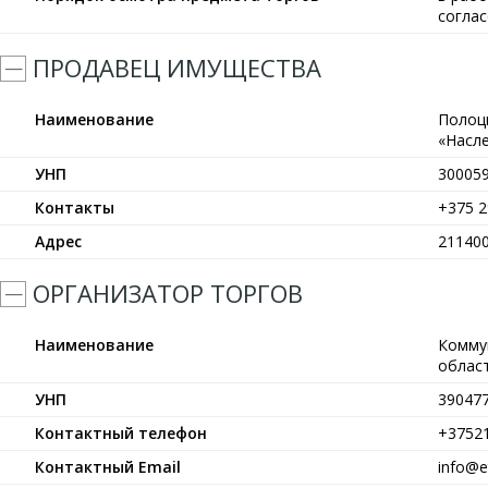
согла
ПРОДАВЕЦ ИМУЩЕСТВА
Наименование
Полоц
«Насле
УНП
30005
Контакты
+375 2
Адрес
211400
ОРГАНИЗАТОР ТОРГОВ
Наименование
Комму
област
УНП
39047
Контактный телефон
+3752
Контактный Email
info@et