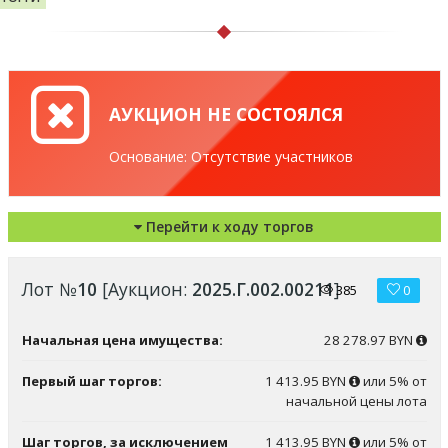
АУКЦИОН НЕ СОСТОЯЛСЯ
Основание: Отсутствие участников
Перейти к ходу торгов
Лот №
10
[Аукцион:
2025.Г.002.00211
]
385
0
Начальная цена имущества:
28 278.97 BYN
Первый шаг торгов:
1 413.95 BYN
или 5% от
начальной цены лота
Шаг торгов, за исключением
1 413.95 BYN
или 5% от