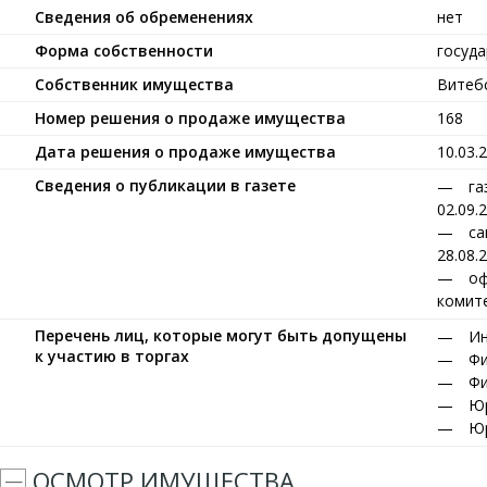
Сведения об обременениях
нет
Форма собственности
госуд
Собственник имущества
Витеб
Номер решения о продаже имущества
168
Дата решения о продаже имущества
10.03.
Сведения о публикации в газете
га
02.09.
са
28.08.
оф
комите
Перечень лиц, которые могут быть допущены
Ин
к участию в торгах
Фи
Фи
Юр
Юр
ОСМОТР ИМУЩЕСТВА