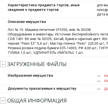
Характеристика предмета торгов, иные
для в
сведения о предмете торгов
находи
Дата в
Описание имущества
Лот № 10. Машина печатная SF5350, инв. № 00338.
Оборудование и инвентарь: Источник бесперебойного питан
CDB 1401 ВК инв. № 00335, Китай; Бумага офисная цвет. 80г/м
черная "Ризо EZ" 0,6 шт.; Мастер-пленка "Ризо" 220,00 шт.;
Резинка ролика подачи бумаги 035-14303, РФ 4,00 шт.; ГИГ
ТУМБА 1,0 шт.; УДЛИHИТЕЛЬ ИМПУЛЬС 1 шт.
ЗАГРУЖЕННЫЕ ФАЙЛЫ
Изображения имущества
Из
Из
Документы прилагаемые к имуществу
До
ОБЩАЯ ИНФОРМАЦИЯ