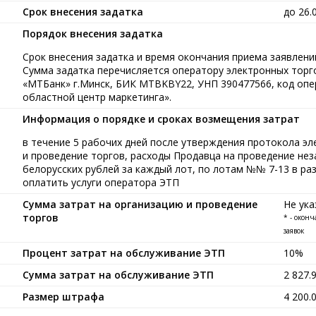
Срок внесения задатка
до 26.
Порядок внесения задатка
Срок внесения задатка и время окончания приема заявлений
Сумма задатка перечисляется оператору электронных тор
«МТБанк» г.Минск, БИК MTBKBY22, УНП 390477566, код опе
областной центр маркетинга».
Информация о порядке и сроках возмещения затрат
в течение 5 рабочих дней после утверждения протокола э
и проведение торгов, расходы Продавца на проведение нез
белорусских рублей за каждый лот, по лотам №№ 7-13 в раз
оплатить услуги оператора ЭТП
Сумма затрат на организацию и проведение
Не ука
торгов
* - окон
заявок
Процент затрат на обслуживание ЭТП
10%
Сумма затрат на обслуживание ЭТП
2 827.
Размер штрафа
4 200.