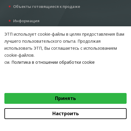
Объекты готовящиеся к продаже
Информация
Услуги
ЭТП использует cookie-файлы в целях предоставления Вам
Все для инвестора
лучшего пользовательского опыта. Продолжая
Контакты
использовать ЭТП, Вы соглашаетесь с использованием
cookie-файлов.
см.
Политика в отношении обработки cookie
Возникли вопросы?
ВЫБЕРИТЕ НАСТРОЙКИ COOKIE
Тел:
+375 212 24-63-12
Необходимые
МТС:
+375 29 510-07-63
Email:
info@etpvit.by
Функциональные/Статистические
Принять
© 2026 Коммунальное консалтинговое унитарное предприятие
«Витебский областной центр маркетинга» - Все права защищены
авторским правом
Настроить
Коммунальное консалтинговое унитарное предприятие «Витебский областной
центр маркетинга»
Юридический адрес: 210015, г. Витебск, проезд Гоголя, д. 5, УНП 390477566