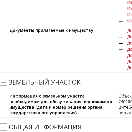
Из
Из
Из
Из
Документы прилагаемые к имуществу
До
До
До
До
До
До
До
ЗЕМЕЛЬНЫЙ УЧАСТОК
Информация о земельном участке,
Объек
необходимом для обслуживания недвижимого
240100
имущества (дата и номер решения органа
Витебс
государственного управления)
пользо
ОБЩАЯ ИНФОРМАЦИЯ