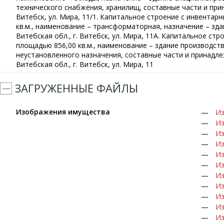
технического снабжения, хранилищ, составные части и прина
Витебск, ул. Мира, 11/1. Капитальное строение с инвента
кв.м., наименование – трансформаторная, назначение – зда
Витебская обл., г. Витебск, ул. Мира, 11А. Капитальное с
площадью 856,00 кв.м., наименование – здание производст
неустановленного назначения, составные части и принадлеж
Витебская обл., г. Витебск, ул. Мира, 11
ЗАГРУЖЕННЫЕ ФАЙЛЫ
Изображения имущества
Из
Из
Из
Из
Из
Из
Из
Из
Из
Из
Из