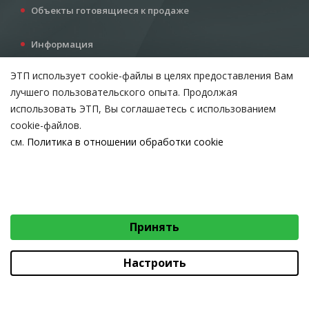
Объекты готовящиеся к продаже
Информация
Услуги
ЭТП использует cookie-файлы в целях предоставления Вам
Все для инвестора
лучшего пользовательского опыта. Продолжая
Контакты
использовать ЭТП, Вы соглашаетесь с использованием
cookie-файлов.
см.
Политика в отношении обработки cookie
Возникли вопросы?
ВЫБЕРИТЕ НАСТРОЙКИ COOKIE
Тел:
+375 212 24-63-12
Необходимые
МТС:
+375 29 510-07-63
Email:
info@etpvit.by
Функциональные/Статистические
Принять
© 2026 Коммунальное консалтинговое унитарное предприятие
«Витебский областной центр маркетинга» - Все права защищены
авторским правом
Настроить
Коммунальное консалтинговое унитарное предприятие «Витебский областной
центр маркетинга»
Юридический адрес: 210015, г. Витебск, проезд Гоголя, д. 5, УНП 390477566