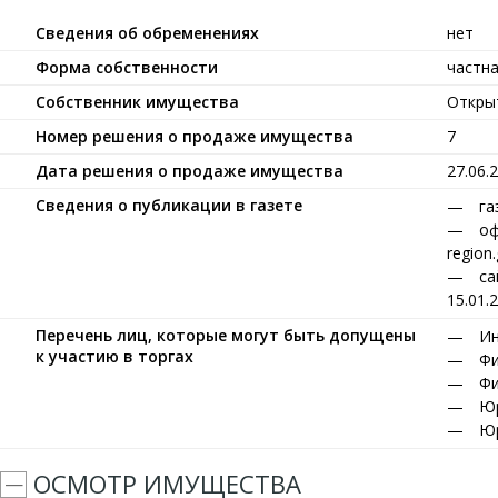
Сведения об обременениях
нет
Форма собственности
частн
Собственник имущества
Откры
Номер решения о продаже имущества
7
Дата решения о продаже имущества
27.06.
Сведения о публикации в газете
га
оф
region
са
15.01.
Перечень лиц, которые могут быть допущены
Ин
к участию в торгах
Фи
Фи
Юр
Юр
ОСМОТР ИМУЩЕСТВА