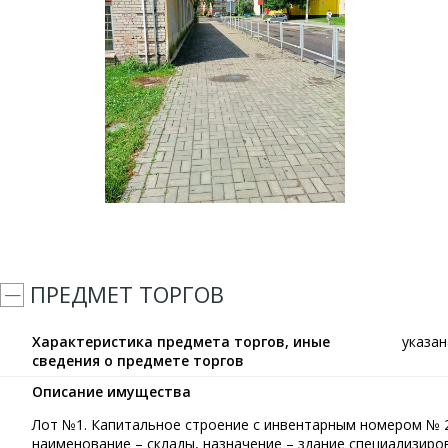
ПРЕДМЕТ ТОРГОВ
Характеристика предмета торгов, иные
указа
сведения о предмете торгов
Описание имущества
Лот №1. Капитальное строение с инвентарным номером № 2
наименование – склады, назначение – здание специализиро