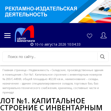
10-го августа 2026 10:04:34
Главная страница
›
Недвижимость
›
Складские, производственные здания
и помещения
›
Лот №1. Капитальное строение с инвентарным номером
№ 200/С-44969, общей площадью 402,00 кв.м., наименование – склады,
назначение – здание специализированное складов, торговых баз, баз
материально-технического снабжения, хранилищ, составные части и
принадл
ЛОТ №1. КАПИТАЛЬНОЕ
СТРОЕНИЕ С ИНВЕНТАРНЫМ