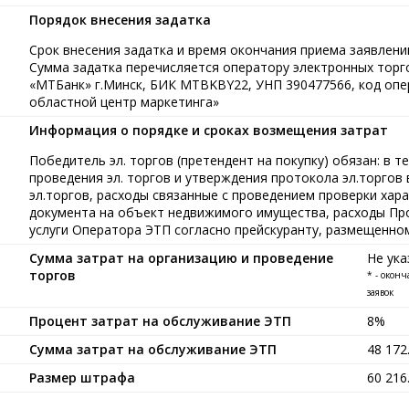
Порядок внесения задатка
Срок внесения задатка и время окончания приема заявлений
Сумма задатка перечисляется оператору электронных тор
«МТБанк» г.Минск, БИК MTBKBY22, УНП 390477566, код опе
областной центр маркетинга»
Информация о порядке и сроках возмещения затрат
Победитель эл. торгов (претендент на покупку) обязан: в т
проведения эл. торгов и утверждения протокола эл.торгов
эл.торгов, расходы связанные с проведением проверки хар
документа на объект недвижимого имущества, расходы Про
услуги Оператора ЭТП согласно прейскуранту, размещенно
Сумма затрат на организацию и проведение
Не ука
торгов
* - окон
заявок
Процент затрат на обслуживание ЭТП
8%
Сумма затрат на обслуживание ЭТП
48 17
Размер штрафа
60 21