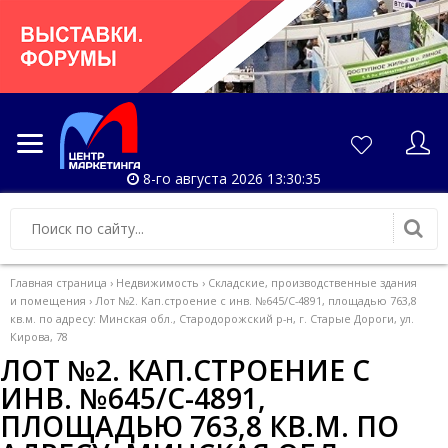
8-го августа 2026 13:30:36
Главная страница
›
Недвижимость
›
Складские, производственные здания
и помещения
›
Лот №2. Кап.строение с инв. №645/С-4891, площадью 763,8
кв.м. по адресу: Минская обл., Стародорожский р-н, г. Старые Дороги, ул.
Кирова, 78
ЛОТ №2. КАП.СТРОЕНИЕ С
ИНВ. №645/С-4891,
ПЛОЩАДЬЮ 763,8 КВ.М. ПО