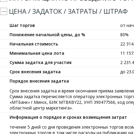
ЦЕНА / ЗАДАТОК / ЗАТРАТЫ / ШТРАФ
Шаг торгов
от на
Понижение начальной цены, до %
80%
Начальная стоимость
22 31
Минимальная цена лота
11 15
Сумма задатка для участия
2 231.
Срок внесения задатка
до 23.
Порядок внесения задатка
Срок внесения задатка и время окончания приема заявлений
Сумма задатка перечисляется оператору электронных тор
«МТБанк» г.Минск, БИК MTBKBY22, УНП 390477566, код опе
областной центр маркетинга».
Информация о порядке и сроках возмещения затрат
течение 5 дней со дня проведения электронных торгов воз
электронных торгов в том числе расходы на публикацию на 