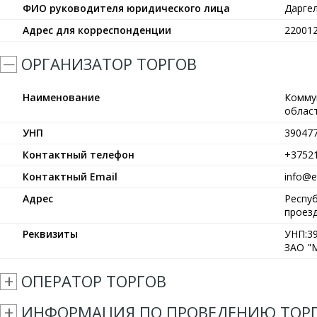
ФИО руководителя юридического лица
Дарге
Адрес для корреспонденции
220012
ОРГАНИЗАТОР ТОРГОВ
Наименование
Комму
област
УНП
39047
Контактный телефон
+3752
Контактный Email
info@et
Адрес
Респуб
проезд
Реквизиты
УНП:39
ЗАО "М
ОПЕРАТОР ТОРГОВ
ИНФОРМАЦИЯ ПО ПРОВЕДЕНИЮ ТОР