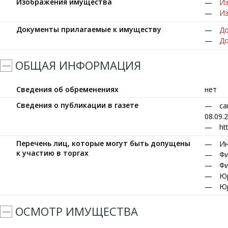
Изображения имущества
Из
Из
Документы прилагаемые к имуществу
До
До
ОБЩАЯ ИНФОРМАЦИЯ
Сведения об обременениях
нет
Сведения о публикации в газете
са
08.09.
ht
Перечень лиц, которые могут быть допущены
Ин
к участию в торгах
Фи
Фи
Юр
Юр
ОСМОТР ИМУЩЕСТВА