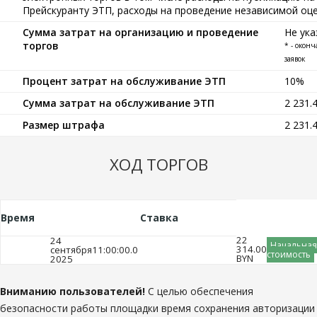
Прейскуранту ЭТП, расходы на проведение независимой оце
Сумма затрат на организацию и проведение
Не ука
торгов
* - окон
заявок
Процент затрат на обслуживание ЭТП
10%
Сумма затрат на обслуживание ЭТП
2 231.
Размер штрафа
2 231.
ХОД ТОРГОВ
Время
Ставка
22
24
Начальная
314.00
сентября
11:00:00.0
стоимость
BYN
2025
Вниманию пользователей!
С целью обеспечения
безопасности работы площадки время сохранения авторизации