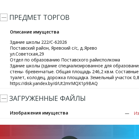
ПРЕДМЕТ ТОРГОВ
Описание имущества
Здание школы 222/С-62026
Поставский район, Яревский с/с, д..Ярево
ул.Советская,29
Отдел по образованию Поставского райисполкома
Здание школы (здание специализированное для образования
стены- бревенчатые. Общая площадь 246,2 кв.м. Составные 
туалет, колодец, дорожка площадка. Земельный участок 0,8
https://disk.yandex.by/d/Ut2mrMQX1p9BAQ
ЗАГРУЖЕННЫЕ ФАЙЛЫ
Изображения имущества
Из