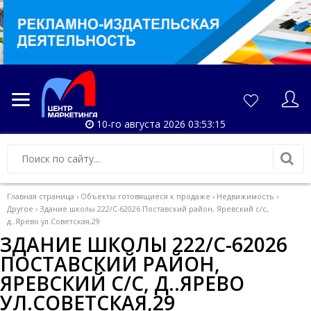
10-го августа 2026 03:53:15
Главная страница
›
Объекты готовящиеся к продаже
›
Недвижимость
›
Другое
›
Здание школы 222/С-62026 Поставский район, Яревский с/с,
д..Ярево ул.Советская,29
ЗДАНИЕ ШКОЛЫ 222/С-62026
ПОСТАВСКИЙ РАЙОН,
ЯРЕВСКИЙ С/С, Д..ЯРЕВО
УЛ.СОВЕТСКАЯ,29