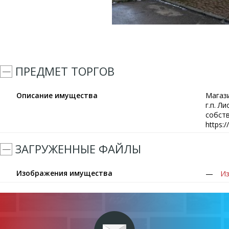
ПРЕДМЕТ ТОРГОВ
Описание имущества
Магаз
г.п. Л
собст
https:
ЗАГРУЖЕННЫЕ ФАЙЛЫ
Изображения имущества
Из