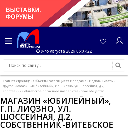
9-го августа 2026 06:07:23
Главная страница
›
Объекты готовящиеся к продаже
›
Недвижимость
›
Другое
›
Магазин «Юбилейный», г.п. Лиозно, ул. Шоссейная, д.2,
собственник -Витебское областное потребительское общество
МАГАЗИН «ЮБИЛЕЙНЫЙ»,
Г.П. ЛИОЗНО, УЛ.
ШОССЕЙНАЯ, Д.2,
СОБСТВЕННИК -ВИТЕБСКОЕ