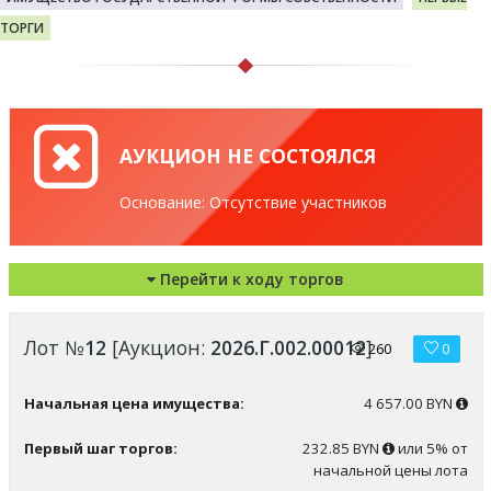
ТОРГИ
АУКЦИОН НЕ СОСТОЯЛСЯ
Основание: Отсутствие участников
Перейти к ходу торгов
Лот №
12
[Аукцион:
2026.Г.002.00012
]
260
0
Начальная цена имущества:
4 657.00 BYN
Первый шаг торгов:
232.85 BYN
или 5% от
начальной цены лота