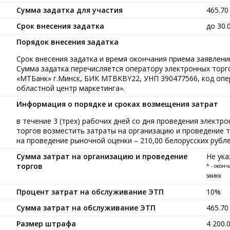
Сумма задатка для участия
465.7
Срок внесения задатка
до 30.
Порядок внесения задатка
Срок внесения задатка и время окончания приема заявлений
Сумма задатка перечисляется оператору электронных тор
«МТБанк» г.Минск, БИК MTBKBY22, УНП 390477566, код опе
областной центр маркетинга».
Информация о порядке и сроках возмещения затрат
в течение 3 (трех) рабочих дней со дня проведения элект
торгов возместить затраты на организацию и проведение то
на проведение рыночной оценки – 210,00 белорусских рубл
Сумма затрат на организацию и проведение
Не ука
торгов
* - окон
заявок
Процент затрат на обслуживание ЭТП
10%
Сумма затрат на обслуживание ЭТП
465.7
Размер штрафа
4 200.