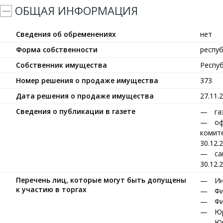
ОБЩАЯ ИНФОРМАЦИЯ
Сведения об обременениях
нет
Форма собственности
респу
Собственник имущества
Респу
Номер решения о продаже имущества
373
Дата решения о продаже имущества
27.11.
Сведения о публикации в газете
га
оф
комите
30.12.
са
30.12.
Перечень лиц, которые могут быть допущены
Ин
к участию в торгах
Фи
Фи
Юр
Юр