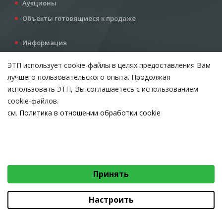
Аукционы
Объекты готовящиеся к продаже
Информация
Услуги
ЭТП использует cookie-файлы в целях предоставления Вам
Все для инвестора
лучшего пользовательского опыта. Продолжая
Контакты
использовать ЭТП, Вы соглашаетесь с использованием
cookie-файлов.
см.
Политика в отношении обработки cookie
Возникли вопросы?
ВЫБЕРИТЕ НАСТРОЙКИ COOKIE
Тел:
+375 212 24-63-12
Необходимые
МТС:
+375 29 510-07-63
Email:
info@etpvit.by
Функциональные/Статистические
Принять
© 2026 Коммунальное консалтинговое унитарное предприятие
«Витебский областной центр маркетинга» - Все права защищены
авторским правом
Настроить
Коммунальное консалтинговое унитарное предприятие «Витебский областной
центр маркетинга»