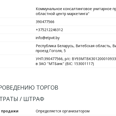
Коммунальное консалтинговое унитарное п
областной центр маркетинга"
390477566
+375212246312
info@etpvit.by
Республика Беларусь, Витебская область, Ви
проезд Гоголя, 5
УНП:390477566, р/с: BY93MTBK301200010933
в ЗАО "МТБанк" (BIC: 153001117)
РОВЕДЕНИЮ ТОРГОВ
АТРАТЫ / ШТРАФ
ы продажи
Определяется организатором