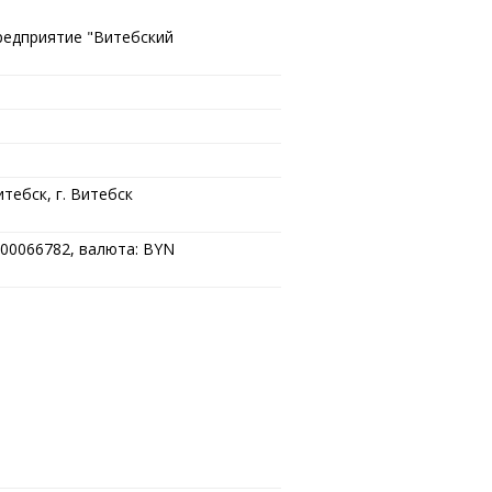
редприятие "Витебский
тебск, г. Витебск
00066782, валюта: BYN