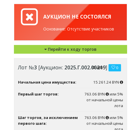
АУКЦИОН НЕ СОСТОЯЛСЯ
Основание: Отсутствие участников
Перейти к ходу торгов
Лот №
3
[Аукцион:
2025.Г.002.00219
]
480
0
Начальная цена имущества:
15 261.24 BYN
Первый шаг торгов:
763.06 BYN
или 5%
от начальной цены
лота
Шаг торгов, за исключением
763.06 BYN
или 5%
первого шага:
от начальной цены
лота