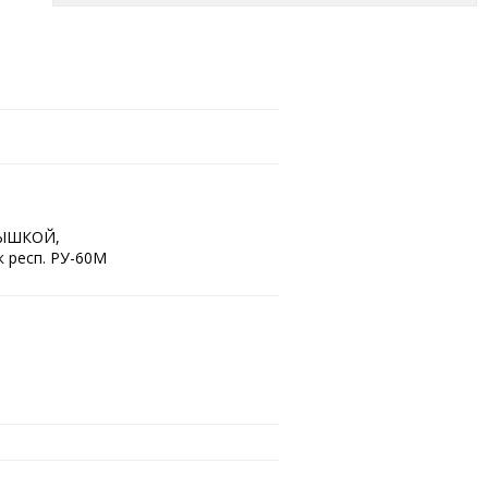
КРЫШКОЙ,
к респ. РУ-60М