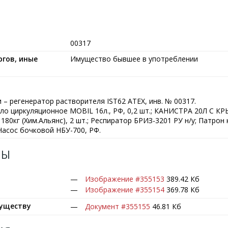
00317
гов, иные
Имущество бывшее в употреблении
 – регенератор растворителя IST62 ATEX, инв. № 00317.
ло циркуляционное MOBIL 16л., РФ, 0,2 шт.; КАHИСТРА 20Л С 
80кг (Хим.Альянс), 2 шт.; Респиратор БРИЗ-3201 РУ н/у; Патрон 
 Насос бочковой НБУ-700, РФ.
ЛЫ
Изображение #355153
389.42 Кб
Изображение #355154
369.78 Кб
муществу
Документ #355155
46.81 Кб