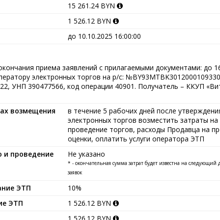
15 261.24 BYN
1 526.12 BYN
до 10.10.2025 16:00:00
окончания приема заявлений с прилагаемыми документами: до 16.
оператору электронных торгов на р/с: №BY93MTBK301200010933
2, УНП 390477566, код операции 40901. Получатель – ККУП «Ви
ках возмещения
в течение 5 рабочих дней после утверждени
электронных торгов возместить затраты на
проведение торгов, расходы Продавца на п
оценки, оплатить услуги оператора ЭТП
ю и проведение
Не указано
* - окончательная сумма затрат будет известна на следующий
заявок
ание ЭТП
10%
ие ЭТП
1 526.12 BYN
1 526.12 BYN