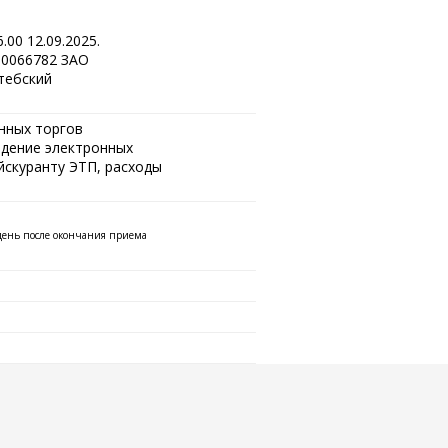
00 12.09.2025.
00066782 ЗАО
тебский
онных торгов
едение электронных
йскуранту ЭТП, расходы
 день после окончания приема