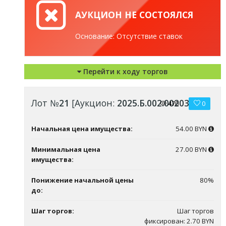
АУКЦИОН НЕ СОСТОЯЛСЯ
Основание: Отсутствие ставок
Перейти к ходу торгов
Лот №
21
[Аукцион:
2025.Б.002.00203
]
470
0
Начальная цена имущества:
54.00 BYN
Минимальная цена
27.00 BYN
имущества:
Понижение начальной цены
80%
до:
Шаг торгов:
Шаг торгов
фиксирован: 2.70 BYN