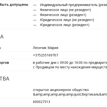
т быть допущены
Индивидуальный предприниматель (рези
Физическое лицо (не резидент)
Физическое лицо (резидент)
Юридическое лицо (не резидент)
Юридическое лицо (резидент)
А
а
Леончик Мария
+375255169707
оргов
в рабочие дни с 09:00 до 16:00 по предвари
с Продавцом по месту нахождения имуществ
ТВА
открытое акционерное общество
&amp;amp;amp;amp;amp;quot;Вертикаль&amp
600027313