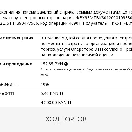
окончания приема заявлений с прилагаемыми документами: до 16.
оператору электронных торгов на р/с: №BY93MTBK301200010933
2, УНП 390477566, код операции 40901. Получатель – ККУП «Ви
ках возмещения
в течение 5 дней со дня проведения электр
возместить затраты за организацию и пров
торгов, услуги Оператора ЭТП согласно Пре
на проведение независимой оценки
ю и проведение
152.65 BYN
* - окончательная сумма затрат будет известна на следующий
заявок
ание ЭТП
10%
ие ЭТП
5.40 BYN
4 200.00 BYN
ХОД ТОРГОВ