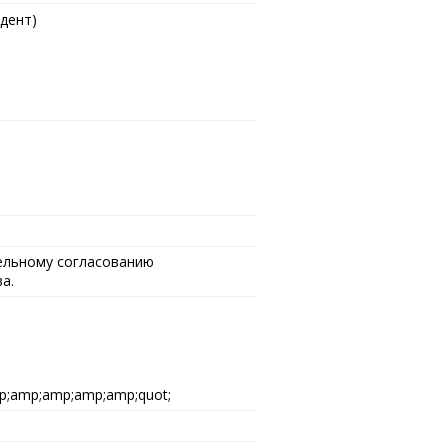
дент)
тельному согласованию
а.
;amp;amp;amp;amp;quot;