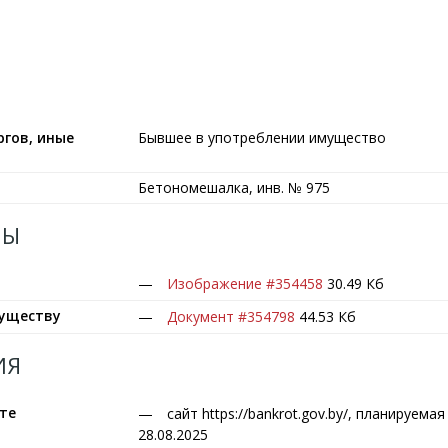
гов, иные
Бывшее в употреблении имущество
Бетономешалка, инв. № 975
ЛЫ
Изображение #354458
30.49 Кб
муществу
Документ #354798
44.53 Кб
ИЯ
те
сайт https://bankrot.gov.by/, планируема
28.08.2025