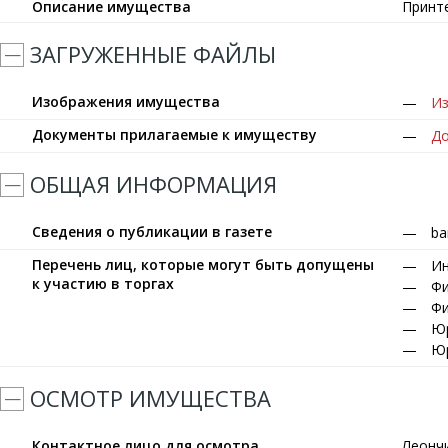
Описание имущества
Принте
ЗАГРУЖЕННЫЕ ФАЙЛЫ
Изображения имущества
Из
Документы прилагаемые к имуществу
До
ОБЩАЯ ИНФОРМАЦИЯ
Сведения о публикации в газете
ba
Перечень лиц, которые могут быть допущены
Ин
к участию в торгах
Фи
Фи
Юр
Юр
ОСМОТР ИМУЩЕСТВА
Контактное лицо для осмотра
Леонч