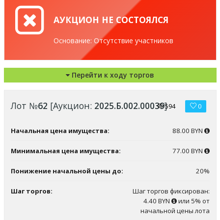
АУКЦИОН НЕ СОСТОЯЛСЯ
Основание: Отсутствие участников
Перейти к ходу торгов
Лот №
62
[Аукцион:
2025.Б.002.00039
]
594
0
Начальная цена имущества:
88.00 BYN
Минимальная цена имущества:
77.00 BYN
Понижение начальной цены до:
20%
Шаг торгов:
Шаг торгов фиксирован:
4.40 BYN
или 5% от
начальной цены лота