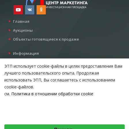
Главная
Аукционы
Объекты готовящиеся к продаже
Информация
Услуги
ЭТП использует cookie-файлы в целях предоставления Вам
Все для инвестора
лучшего пользовательского опыта. Продолжая
Контакты
использовать ЭТП, Вы соглашаетесь с использованием
cookie-файлов.
см.
Политика в отношении обработки cookie
Возникли вопросы?
ВЫБЕРИТЕ НАСТРОЙКИ COOKIE
Тел:
+375 212 24-63-12
Необходимые
МТС:
+375 29 510-07-63
Email:
info@etpvit.by
Функциональные/Статистические