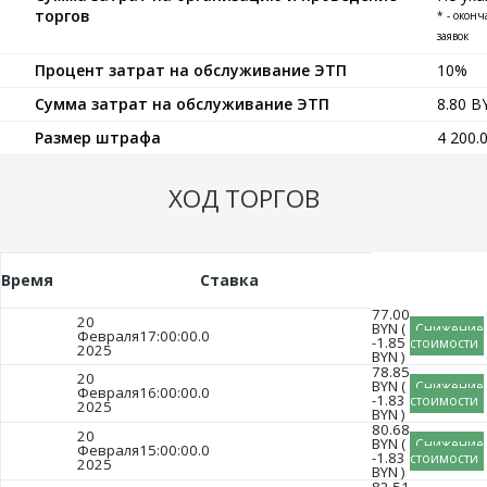
торгов
* - окон
заявок
Процент затрат на обслуживание ЭТП
10%
Сумма затрат на обслуживание ЭТП
8.80 
Размер штрафа
4 200.
ХОД ТОРГОВ
Время
Ставка
77.00
20
BYN (
Снижение
Февраля
17:00:00.0
-1.85
стоимости
2025
BYN )
78.85
20
BYN (
Снижение
Февраля
16:00:00.0
-1.83
стоимости
2025
BYN )
80.68
20
BYN (
Снижение
Февраля
15:00:00.0
-1.83
стоимости
2025
BYN )
82.51