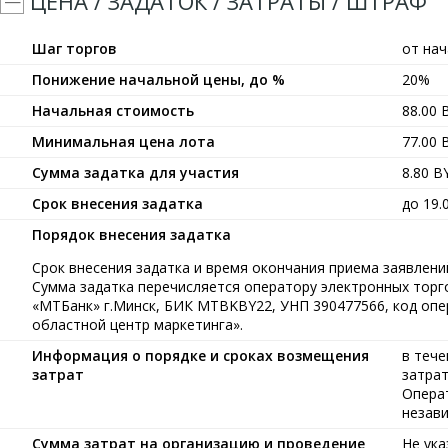
ЦЕНА / ЗАДАТОК / ЗАТРАТЫ / ШТРАФ
Шаг торгов
от на
Понижение начальной цены, до %
20%
Начальная стоимость
88.00
Минимальная цена лота
77.00
Сумма задатка для участия
8.80 
Срок внесения задатка
до 19.
Порядок внесения задатка
Срок внесения задатка и время окончания приема заявлений
Сумма задатка перечисляется оператору электронных тор
«МТБанк» г.Минск, БИК MTBKBY22, УНП 390477566, код опе
областной центр маркетинга».
Информация о порядке и сроках возмещения
в тече
затрат
затрат
Операт
незав
Сумма затрат на организацию и проведение
Не ука