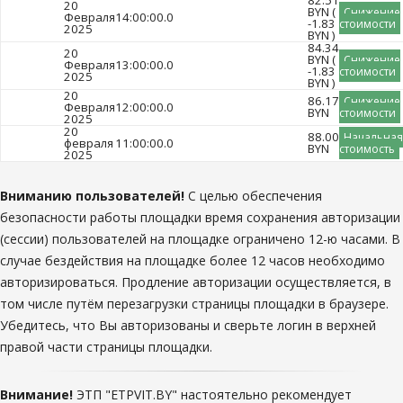
20
BYN (
Снижение
Февраля
14:00:00.0
-1.83
стоимости
2025
BYN )
84.34
20
BYN (
Снижение
Февраля
13:00:00.0
-1.83
стоимости
2025
BYN )
20
86.17
Снижение
Февраля
12:00:00.0
BYN
стоимости
2025
20
88.00
Начальная
февраля
11:00:00.0
BYN
стоимость
2025
Вниманию пользователей!
С целью обеспечения
безопасности работы площадки время сохранения авторизации
(сессии) пользователей на площадке ограничено 12-ю часами. В
случае бездействия на площадке более 12 часов необходимо
авторизироваться. Продление авторизации осуществляется, в
том числе путём перезагрузки страницы площадки в браузере.
Убедитесь, что Вы авторизованы и сверьте логин в верхней
правой части страницы площадки.
Внимание!
ЭТП "ETPVIT.BY" настоятельно рекомендует