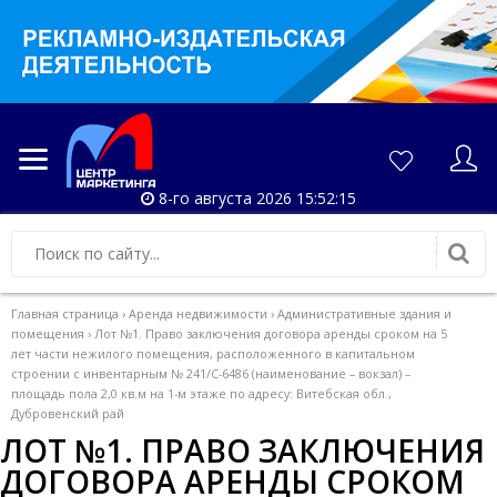
8-го августа 2026 15:52:16
Главная страница
›
Аренда недвижимости
›
Административные здания и
помещения
›
Лот №1. Право заключения договора аренды сроком на 5
лет части нежилого помещения, расположенного в капитальном
строении с инвентарным № 241/С-6486 (наименование – вокзал) –
площадь пола 2,0 кв.м на 1-м этаже по адресу: Витебская обл.,
Дубровенский рай
ЛОТ №1. ПРАВО ЗАКЛЮЧЕНИЯ
ДОГОВОРА АРЕНДЫ СРОКОМ