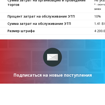
Сумма затрат на организацию и проведение
Не ука
торгов
* - окон
заявок
Процент затрат на обслуживание ЭТП
10%
Сумма затрат на обслуживание ЭТП
1.41 
Размер штрафа
4 200.
Подписаться на новые поступления