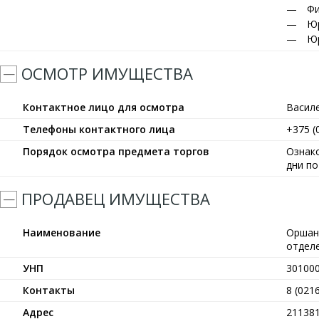
Фи
Юр
Юр
ОСМОТР ИМУЩЕСТВА
Контактное лицо для осмотра
Васил
Телефоны контактного лица
+375 (
Порядок осмотра предмета торгов
Ознак
дни п
ПРОДАВЕЦ ИМУЩЕСТВА
Наименование
Оршан
отдел
УНП
30100
Контакты
8 (021
Адрес
211381