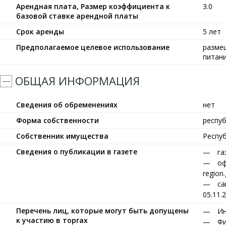
Арендная плата, Размер коэффициента к
3.0
базовой ставке арендной платы
Срок аренды
5 лет
Предполагаемое целевое использование
размещ
питани
ОБЩАЯ ИНФОРМАЦИЯ
Сведения об обременениях
нет
Форма собственности
респу
Собственник имущества
Респу
Сведения о публикации в газете
га
оф
region
са
05.11.
Перечень лиц, которые могут быть допущены
Ин
к участию в торгах
Фи