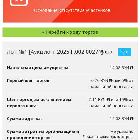
Основание: Отсутствие участников
Перейти к ходу торгов
Лот №
1
[Аукцион:
2025.Г.002.00271
]
638
0
Начальная цена имущества:
14.08 BYN
Первый шаг торгов:
0.70 BYN
или 5% от
начальной цены лота
Шаг торгов, за исключением
2.11 BYN
или 15% от
первого шага:
начальной цены лота
Сумма задатка:
14.08 BYN
Сумма затрат на организацию и
Не указано
* - окончательная сумма затрат
проведение торгов: