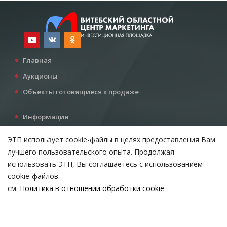
Главная
Аукционы
Объекты готовящиеся к продаже
Информация
Услуги
ЭТП использует cookie-файлы в целях предоставления Вам
Все для инвестора
лучшего пользовательского опыта. Продолжая
Контакты
использовать ЭТП, Вы соглашаетесь с использованием
cookie-файлов.
см.
Политика в отношении обработки cookie
Возникли вопросы?
ВЫБЕРИТЕ НАСТРОЙКИ COOKIE
Тел:
+375 212 24-63-12
Необходимые
МТС:
+375 29 510-07-63
Email:
info@etpvit.by