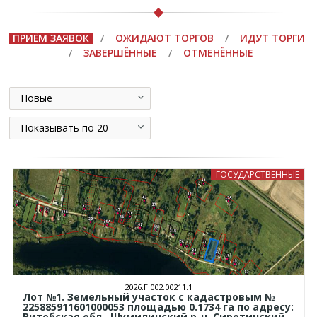
ПРИЁМ ЗАЯВОК
/
ОЖИДАЮТ ТОРГОВ
/
ИДУТ ТОРГИ
/
ЗАВЕРШЁННЫЕ
/
ОТМЕНЁННЫЕ
Новые
Показывать по 20
ГОСУДАРСТВЕННЫЕ
2026.Г.002.00211.1
Лот №1. Земельный участок с кадастровым №
225885911601000053 площадью 0.1734 га по адресу:
Витебская обл., Шумилинский р-н, Сиротинский