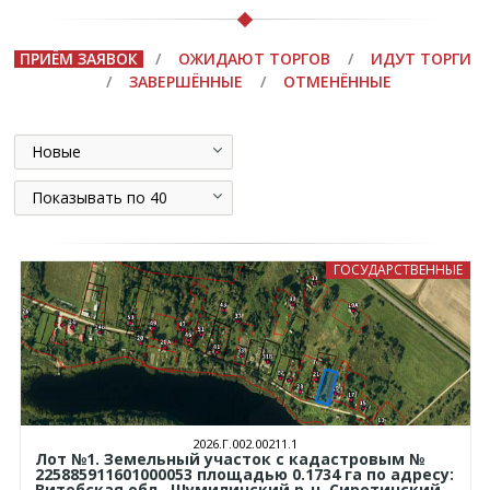
ПРИЁМ ЗАЯВОК
/
ОЖИДАЮТ ТОРГОВ
/
ИДУТ ТОРГИ
/
ЗАВЕРШЁННЫЕ
/
ОТМЕНЁННЫЕ
Новые
Показывать по 40
ГОСУДАРСТВЕННЫЕ
2026.Г.002.00211.1
Лот №1. Земельный участок с кадастровым №
225885911601000053 площадью 0.1734 га по адресу:
Витебская обл., Шумилинский р-н, Сиротинский