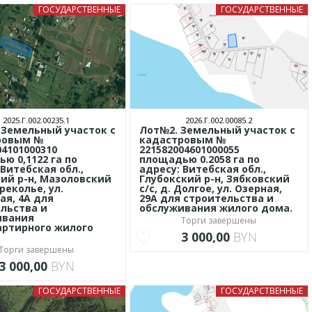
ГОСУДАРСТВЕННЫЕ
ГОСУДАРСТВЕННЫЕ
2025.Г.002.00235.1
2026.Г.002.00085.2
 Земельный участок с
Лот№2. Земельный участок с
ровым №
кадастровым №
04101000310
221582004601000055
ю 0,1122 га по
площадью 0.2058 га по
 Витебская обл.,
адресу: Витебская обл.,
ий р-н, Мазоловский
Глубокский р-н, Зябковский
Дреколье, ул.
с/с, д. Долгое, ул. Озерная,
ая, 4А для
29А для строительства и
льства и
обслуживания жилого дома.
ивания
Торги завершены
ртирного жилого
3 000,00
BYN
Торги завершены
3 000,00
BYN
ГОСУДАРСТВЕННЫЕ
ГОСУДАРСТВЕННЫЕ