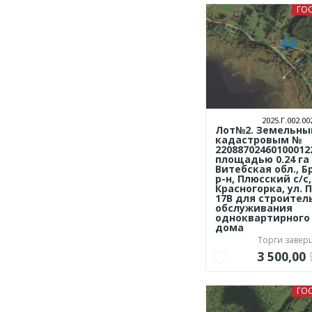
ГО
2025.Г.002.00
Лот№2. Земельный
кадастровым №
22088702460100012
площадью 0.24 га 
Витебская обл., 
р-н, Плюсский с/с,
Красногорка, ул. 
17В для строител
обслуживания
одноквартирного
дома
Торги заве
3 500,00
ГО