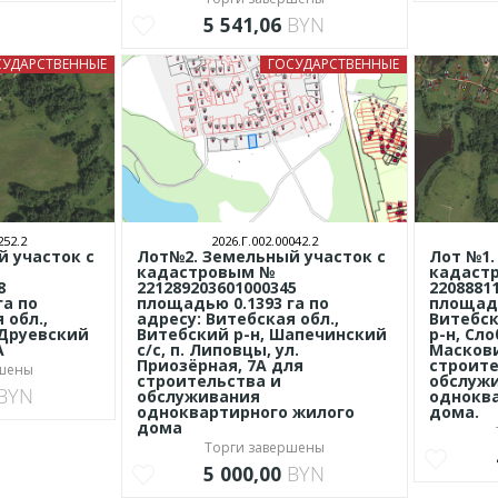
5 541,06
BYN
СУДАРСТВЕННЫЕ
ГОСУДАРСТВЕННЫЕ
252.2
2026.Г.002.00042.2
 участок с
Лот№2. Земельный участок с
Лот №1.
кадастровым №
кадаст
8
221289203601000345
2208881
га по
площадью 0.1393 га по
площадь
 обл.,
адресу: Витебская обл.,
Витебск
 Друевский
Витебский р-н, Шапечинский
р-н, Сло
А
с/с, п. Липовцы, ул.
Маскови
Приозёрная, 7А для
строите
ршены
строительства и
обслуж
BYN
обслуживания
одноква
одноквартирного жилого
дома.
дома
Торги завершены
5 000,00
BYN