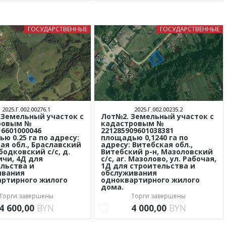
ГОСУДАРСТВЕННЫЕ
ГОСУДАРСТВЕННЫЕ
2025.Г.002.00276.1
2025.Г.002.00235.2
 Земельный участок с
Лот№2. Земельный участок с
ровым №
кадастровым №
16601000046
221285909601038381
ю 0.25 га по адресу:
площадью 0,1240 га по
ая обл., Браславский
адресу: Витебская обл.,
бодковский с/с, д.
Витебский р-н, Мазоловский
чи, 4Д для
с/с, аг. Мазолово, ул. Рабочая,
льства и
1Д для строительства и
ивания
обслуживания
ртирного жилого
одноквартирного жилого
дома.
Торги завершены
Торги завершены
4 600,00
BYN
4 000,00
BYN