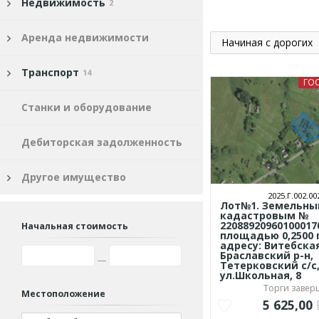
Недвижимость
2
Аренда недвижимости
Начиная с дорогих
Транспорт
14
ГО
Станки и оборудование
Дебиторская задолженность
Другое имущество
2025.Г.002.00
Лот№1. Земельный
кадастровым №
22088920960100017
Начальная стоимость
площадью 0,2500 
адресу: Витебская
Браславский р-н,
Тетерковский с/с,
ул.Школьная, 8
Торги заве
Местоположение
5 625,00