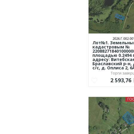
2026.Г.002.00
Лот№1. Земельный
кадастровым №
22088271840100000
площадью 0.2494 
адресу: Витебская
Браславский р-н,
с/с, д. Оплиса 2, 6
Торги заве
2 593,76
ГО