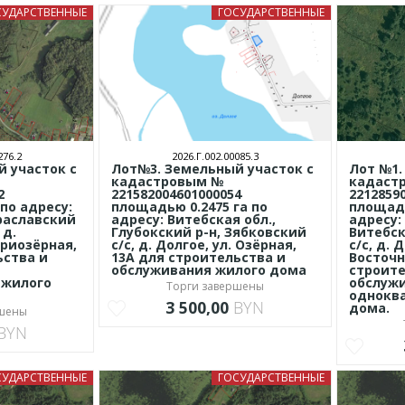
СУДАРСТВЕННЫЕ
ГОСУДАРСТВЕННЫЕ
276.2
2026.Г.002.00085.3
 участок с
Лот№3. Земельный участок с
Лот №1.
кадастровым №
кадаст
2
221582004601000054
2212859
по адресу:
площадью 0.2475 га по
площадь
Браславский
адресу: Витебская обл.,
адресу:
 д.
Глубокский р-н, Зябковский
Витебск
Приозёрная,
с/с, д. Долгое, ул. Озёрная,
с/с, д. 
ьства и
13А для строительства и
Восточн
обслуживания жилого дома
строите
 жилого
обслуж
Торги завершены
одноква
3 500,00
BYN
дома.
ршены
BYN
СУДАРСТВЕННЫЕ
ГОСУДАРСТВЕННЫЕ