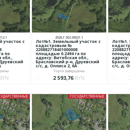
112.1
2026.Г.002.00021.1
 участок с
Лот№1. Земельный участок с
Лот№1. 
кадастровым №
кадаст
8
220882718401000008
2208827
га по
площадью 0.2494 га по
площадь
 обл.,
адресу: Витебская обл.,
адресу:
 Друевский
Браславский р-н, Друевский
Браслав
А
с/с, д. Оплиса 2, 6А
с/с, д. 
ршены
Торги завершены
BYN
2 593,76
BYN
СУДАРСТВЕННЫЕ
ГОСУДАРСТВЕННЫЕ