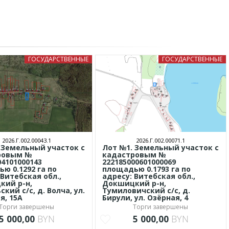
ГОСУДАРСТВЕННЫЕ
ГОСУДАРСТВЕННЫЕ
2026.Г.002.00043.1
2026.Г.002.00071.1
 Земельный участок с
Лот №1. Земельный участок с
ровым №
кадастровым №
04101000143
222185000601000069
ю 0.1292 га по
площадью 0.1793 га по
 Витебская обл.,
адресу: Витебская обл.,
ий р-н,
Докшицкий р-н,
кий с/с, д. Волча, ул.
Тумиловичский с/с, д.
я, 15А
Бирули, ул. Озёрная, 4
Торги завершены
Торги завершены
5 000,00
BYN
5 000,00
BYN