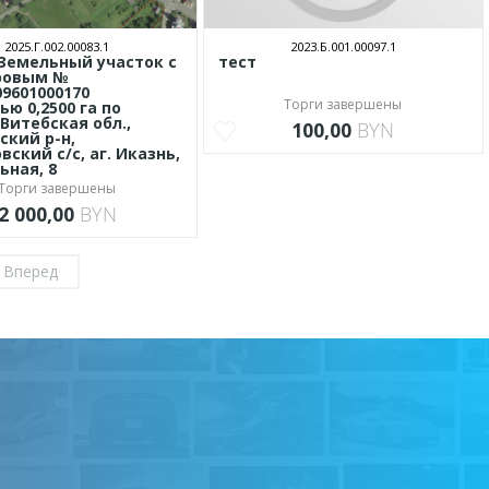
2025.Г.002.00083.1
2023.Б.001.00097.1
Земельный участок с
тест
ровым №
09601000170
Торги завершены
ю 0,2500 га по
 Витебская обл.,
100,00
BYN
ский р-н,
вский с/с, аг. Иказнь,
ьная, 8
Торги завершены
2 000,00
BYN
Вперед