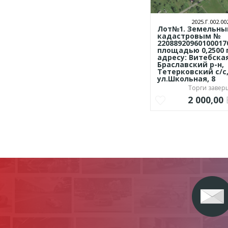
2025.Г.002.00
Лот№1. Земельный
кадастровым №
22088920960100017
площадью 0,2500 
адресу: Витебская
Браславский р-н,
Тетерковский с/с,
ул.Школьная, 8
Торги заве
2 000,00