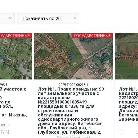
Показывать по 20
СУДАРСТВЕННЫЕ
ГОСУДАРСТВЕННЫЕ
293.1
2025.Г.002.00215.1
 участок с
Лот №1. Право аренды на 99
Лот №1.
лет земельного участка с
кадаст
0
кадастровым
2221802
га по
№221550100001005419
площадь
 обл.,
площадью 0.1336 га для
адресу:
строительства и
Докшицк
 аг. Иказнь,
обслуживания
Бегомльс
одноквартирного жилого
Заречна
дома по адресу: Витебская
ршены
обл., Глубокский р-н, г.
BYN
Глубокое, ул. Рябиновая, 2.
Торги завершены