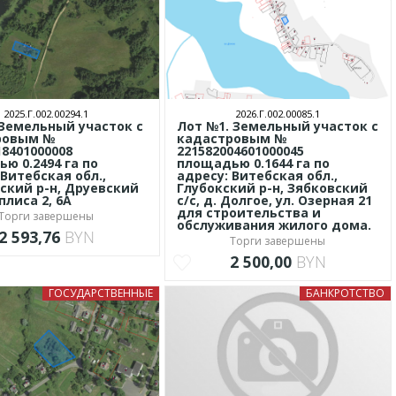
2025.Г.002.00294.1
2026.Г.002.00085.1
Земельный участок с
Лот №1. Земельный участок с
ровым №
кадастровым №
18401000008
221582004601000045
ю 0.2494 га по
площадью 0.1644 га по
 Витебская обл.,
адресу: Витебская обл.,
ский р-н, Друевский
Глубокский р-н, Зябковский
Оплиса 2, 6А
с/с, д. Долгое, ул. Озерная 21
для строительства и
Торги завершены
обслуживания жилого дома.
2 593,76
BYN
Торги завершены
2 500,00
BYN
ГОСУДАРСТВЕННЫЕ
БАНКРОТСТВО