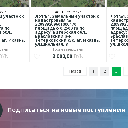
253.1
2025.Г.002.00119.1
 участок с
Лот№1. Земельный участок с
Лот№1. 
кадастровым №
кадаст
0
220889209601000170
2208892
га по
площадью 0,2500 га по
площадь
 обл.,
адресу: Витебская обл.,
адресу:
Браславский р-н,
Браслав
 аг. Иказнь,
Тетерковский с/с, аг. Иказнь,
Тетерко
ул.Школьная, 8
ул.Школ
ршены
Торги завершены
BYN
2 000,00
BYN
Назад
1
2
3
Подписаться на новые поступления