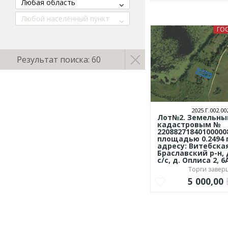
Любая область
Любой населённый пункт
ГО
Результат поиска: 60
2025.Г.002.00
Лот№2. Земельный
кадастровым №
22088271840100000
площадью 0.2494 
адресу: Витебская
Браславский р-н,
с/с, д. Оплиса 2, 6
Торги заве
5 000,00