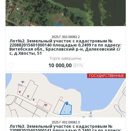
2025.Г.002.00082.2
Лот№2. Земельный участок с кадастровым №
220882015601000140 площадью 0,2499 га по адресу:
Витебская обл., Браславский р-н, Далековский с/
с, д.Хвосты, 51
Торги завершены
10 000,00
BYN
ГОСУДАРСТВЕННЫЕ
2025.Г.002.00082.3
Лот№3. Земельный участок с кадастровым №
220882015601000141 площадью 0,2493 га по адресу: