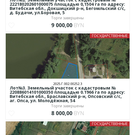
222180202601000075 площадью 0,1504 га по адресу:
Витебская обл., Докшицкий р-н, Бегомльский с/с,
д. Будачи, ул.Боровая, 5
Торги завершены
9 000,00
BYN
ГОСУДАРСТВЕННЫЕ
2025.Г.002.00252.3
Лот№3. Земельный участок с кадастровым №
220886014101000350 площадью 0.1966 га по адресу:
Витебская обл., Браславский р-н, Опсовский с/с,
аг. Опса, ул. Молодёжная, 54
Торги завершены
8 000,00
BYN
ГОСУДАРСТВЕННЫЕ