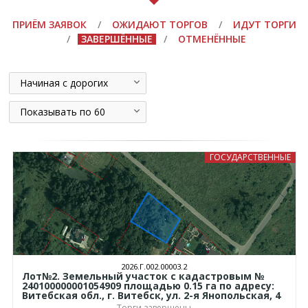
ПРИЁМ ЗАЯВОК
/
ОЖИДАЮТ ТОРГОВ
/
ИДУТ ТОРГИ
/
ЗАВЕРШЁННЫЕ
/
ОТМЕНЁННЫЕ
Начиная с дорогих
Показывать по 60
ГОСУДАРСТВЕННЫЕ
2026.Г.002.00003.2
Лот№2. Земельный участок с кадастровым №
240100000001054909 площадью 0.15 га по адресу:
Витебская обл., г. Витебск, ул. 2-я Янопольская, 4
Торги завершены