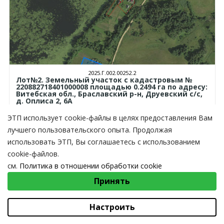
2025.Г.002.00252.2
Лот№2. Земельный участок с кадастровым №
220882718401000008 площадью 0.2494 га по адресу:
Витебская обл., Браславский р-н, Друевский с/с,
д. Оплиса 2, 6А
Торги завершены
ЭТП использует cookie-файлы в целях предоставления Вам
5 000,00
BYN
лучшего пользовательского опыта. Продолжая
ГОСУДАРСТВЕННЫЕ
использовать ЭТП, Вы соглашаетесь с использованием
cookie-файлов.
см.
Политика в отношении обработки cookie
ВЫБЕРИТЕ НАСТРОЙКИ COOKIE
Принять
Необходимые
Функциональные/Статистические
Настроить
2026.Г.002.00042.2