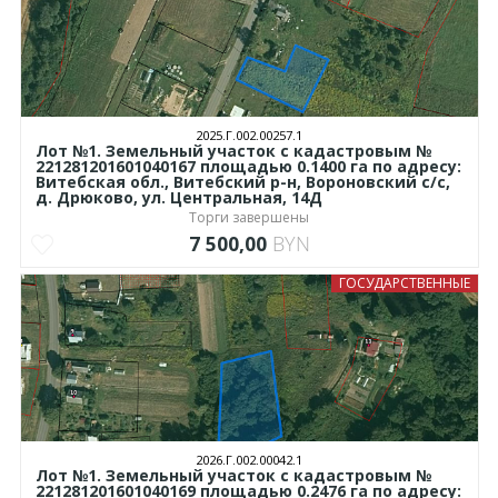
2025.Г.002.00257.1
Лот №1. Земельный участок с кадастровым №
221281201601040167 площадью 0.1400 га по адресу:
Витебская обл., Витебский р-н, Вороновский с/с,
д. Дрюково, ул. Центральная, 14Д
Торги завершены
7 500,00
BYN
ГОСУДАРСТВЕННЫЕ
2026.Г.002.00042.1
Лот №1. Земельный участок с кадастровым №
221281201601040169 площадью 0.2476 га по адресу: