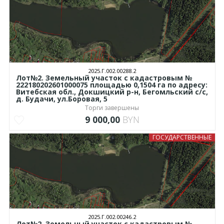
2025.Г.002.00288.2
Лот№2. Земельный участок с кадастровым №
222180202601000075 площадью 0,1504 га по адресу:
Витебская обл., Докшицкий р-н, Бегомльский с/с,
д. Будачи, ул.Боровая, 5
Торги завершены
9 000,00
BYN
ГОСУДАРСТВЕННЫЕ
2025.Г.002.00246.2
Лот№2. Земельный участок с кадастровым №