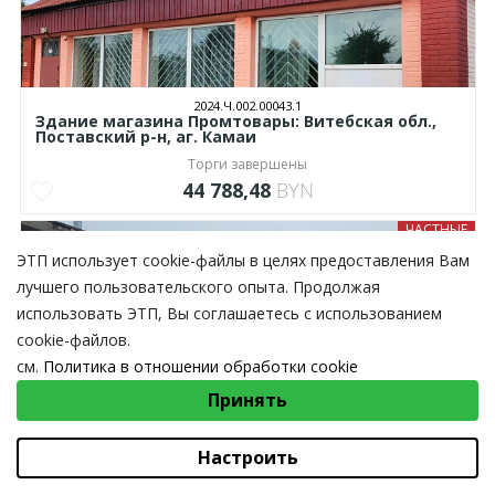
2024.Ч.002.00043.1
Здание магазина Промтовары: Витебская обл.,
Поставский р-н, аг. Камаи
Торги завершены
44 788,48
BYN
ЧАСТНЫЕ
ЭТП использует cookie-файлы в целях предоставления Вам
лучшего пользовательского опыта. Продолжая
использовать ЭТП, Вы соглашаетесь с использованием
cookie-файлов.
см.
Политика в отношении обработки cookie
ВЫБЕРИТЕ НАСТРОЙКИ COOKIE
Принять
2024.Ч.002.00064.1
Необходимые
Магазин № 8 по адресу: Витебская обл.,
Чашникский р-н, г. Чашники, ул. Садовая, 50,
Функциональные/Статистические
Настроить
Торги завершены
52 000,00
BYN