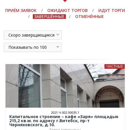
ПРИЁМ ЗАЯВОК
/
ОЖИДАЮТ ТОРГОВ
/
ИДУТ ТОРГИ
/
ЗАВЕРШЁННЫЕ
/
ОТМЕНЁННЫЕ
Скоро заверщающиеся
Показывать по 100
ЧАСТНЫЕ
2021.Ч.002.00035.1
Капитальное строение – кафе «Заря» площадью
215,2 кв.м. по адресу г.Витебск, пр-т
Черняховского, д.10.
Торги завершены