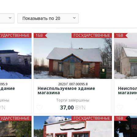
Показывать по 20
СУДАРСТВЕННЫЕ
1БВ
ГОСУДАРСТВЕННЫЕ
1БВ
095.9
2023.Г.007.00095.8
здание
Неиспользуемое здание
Неиспо
магазина
магази
ршены
Торги завершены
YN
37,00
BYN
СУДАРСТВЕННЫЕ
ГОСУДАРСТВЕННЫЕ
1БВ