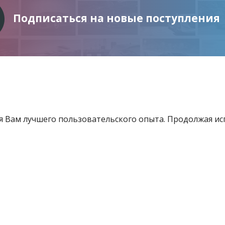
Подписаться на новые поступления
ия Вам лучшего пользовательского опыта. Продолжая и
Информация
Услуги
Все для инвестора
товящиеся к продаже
Контакты
е «Витебский областной центр маркетинга» - Все права защищены 