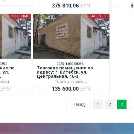
375 810,06
BYN
3
ЧАСТНЫЕ
ЧАСТНЫЕ
085.1
2023.Ч.002.00064.1
ние по
Торговое помещение по
, ул.
адресу: г. Витебск, ул.
.
Центральная, 16-3.
ршены
Торги завершены
0
BYN
135 600,00
BYN
Назад
1
2
3