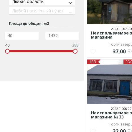
Любая область
Любой населённый пункт
Площадь общая, м2
2023.Г.007.00
Неиспользуемое 
магазина
Торги заве
40
388
37,00
B
1БВ
ГО
2022.Г.006.00
Неиспользуемое 
магазина № 33
Торги заве
32,00
B