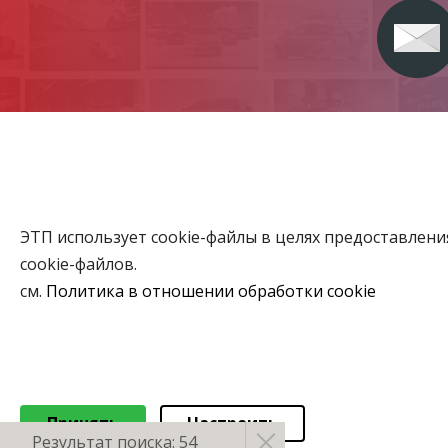
ЭТП использует cookie-файлы в целях предоставлен
Главная
cookie-файлов.
Аукционы
см.
Политика в отношении обработки cookie
ВЫБЕРИТЕ НАСТРОЙКИ COOKIE
Объекты го
Необходимые
Функциональные/Статистические
© 2026 Коммунальное консалтинговое унитарное предприяти
Принять
Настроить
Результат поиска: 54