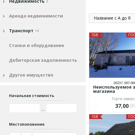
Недвижимость
2
Аренда недвижимости
Название с А до Я
Транспорт
14
1БВ
ГО
Станки и оборудование
Дебиторская задолженность
Другое имущество
2023.Г.007.00
Неиспользуемое 
магазина
Начальная стоимость
Торги заве
37,00
B
1БВ
ГО
Местоположение