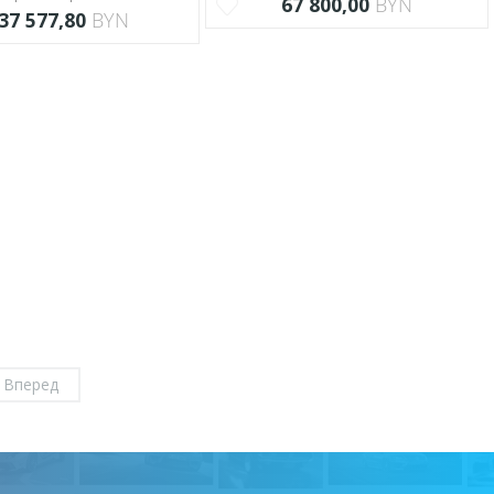
67 800,00
BYN
37 577,80
BYN
Вперед