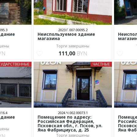
095.3
2023.Г.007.00095.2
здание
Неиспользуемое здание
Неиспо
магазина
магази
ршены
Торги завершены
YN
111,00
BYN
СУДАРСТВЕННЫЕ
ЧАСТНЫЕ
116.4
2024.Ч.002.00073.1
здание
Помещение по адресу:
Помещен
Российская Федерация,
Российс
Псковская обл., г. Псков, ул.
Псковска
ршены
Яна Фабрициуса, д. 25
Яна Фаб
YN
Торги завершены