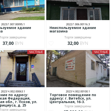
2023.Г.007.00095.1
2022.Г.006.00116.3
льзуемое здание
Неиспользуемое здание
на
магазина
Торги завершены
Торги завершены
37,00
BYN
32,00
BYN
ЧАСТНЫЕ
ЧАСТНЫЕ
2023.Ч.002.00063.1
2023.Ч.002.00100.1
ие по адресу:
Торговое помещение по
кая Федерация,
адресу: г. Витебск, ул.
я обл., г. Псков, ул.
Центральная, 16-3.
рициуса, д. 25
Торги завершены
Торги завершены